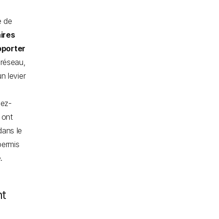
e de
ires
pporter
 réseau,
n levier
dez-
 ont
dans le
permis
.
nt