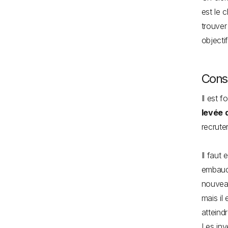
est le 
trouver
objecti
Conse
Il est 
levée 
recrute
Il faut
embauch
nouveau
mais il
atteind
Les inv