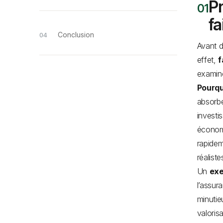
Pr
fa
Conclusion
Avant d
effet,
f
examiner
Pourqu
absorbe
investi
économi
rapidem
réaliste
Un
exe
l’assur
minutie
valoris