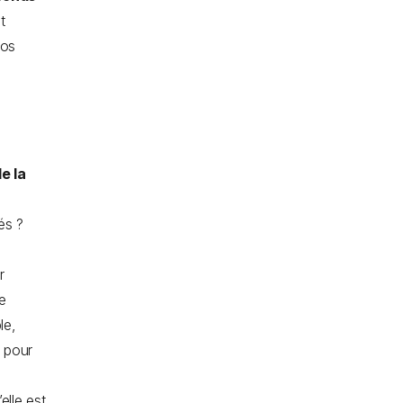
t
vos
de la
és ?
r
e
le,
n pour
elle est