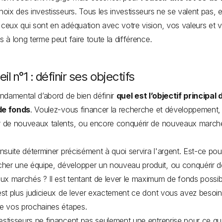
choix des investisseurs. Tous les investisseurs ne se valent pas, e
 ceux qui sont en adéquation avec votre vision, vos valeurs et 
fs à long terme peut faire toute la différence.
il n°1 : définir ses objectifs
fondamental d’abord de bien définir
quel est l’objectif principal 
de fonds
. Voulez-vous financer la recherche et développement,
r de nouveaux talents, ou encore conquérir de nouveaux march
 ensuite déterminer précisément à quoi servira l'argent. Est-ce pou
er une équipe, développer un nouveau produit, ou conquérir d
x marchés ? Il est tentant de lever le maximum de fonds possib
 est plus judicieux de lever exactement ce dont vous avez besoi
re vos prochaines étapes.
estisseurs ne financent pas seulement une entreprise pour ce qu’