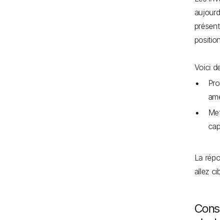
aujourd
présent
positio
Voici d
Pro
ame
Met
cap
La répo
allez c
Conse