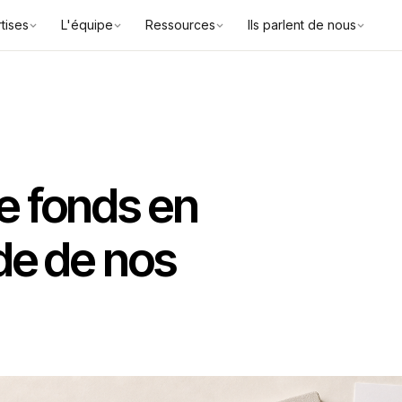
tises
L'équipe
Ressources
Ils parlent de nous
de fonds en
 de de nos