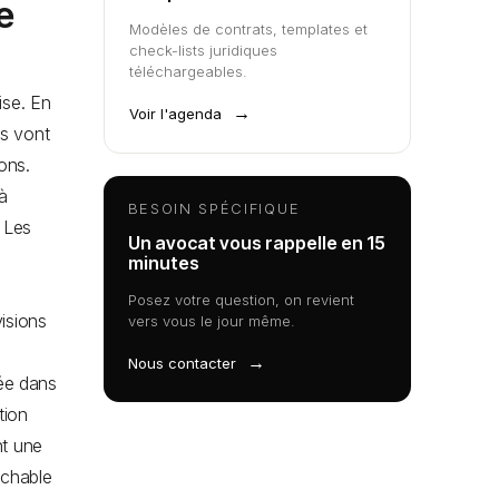
e
Modèles de contrats, templates et
check-lists juridiques
téléchargeables.
ise. En
→
Voir l'agenda
es vont
ions.
 à
BESOIN SPÉCIFIQUE
 Les
Un avocat vous rappelle en 15
minutes
Posez votre question, on revient
visions
vers vous le jour même.
→
Nous contacter
sée dans
tion
nt une
ochable