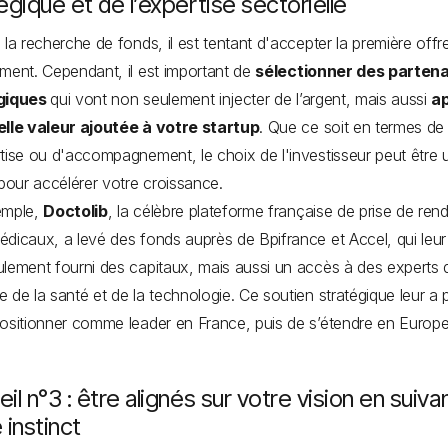
égique et de l’expertise sectorielle
 la recherche de fonds, il est tentant d'accepter la première offr
ment. Cependant, il est important de
sélectionner des partena
giques
qui vont non seulement injecter de l’argent, mais aussi
a
elle valeur ajoutée à votre startup
. Que ce soit en termes de
tise ou d'accompagnement, le choix de l'investisseur peut être u
 pour accélérer votre croissance.
emple,
Doctolib
, la célèbre plateforme française de prise de ren
dicaux, a levé des fonds auprès de Bpifrance et Accel, qui leur
lement fourni des capitaux, mais aussi un accès à des experts 
 de la santé et de la technologie. Ce soutien stratégique leur a 
ositionner comme leader en France, puis de s’étendre en Europe
il n°3 : être alignés sur votre vision en suiva
 instinct