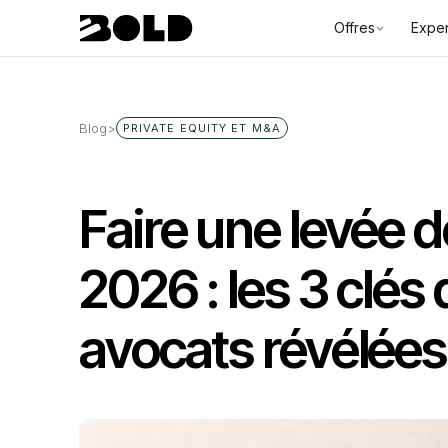
Offres
Exper
Blog
>
PRIVATE EQUITY ET M&A
Faire une levée 
2026 : les 3 clés
avocats révélées