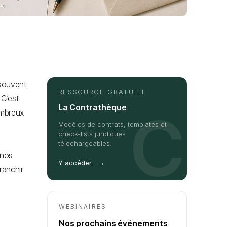
 souvent
RESSOURCE GRATUITE
 C’est
La Contrathèque
C
ombreux
Modèles de contrats, templates et
check-lists juridiques
téléchargeables.
 nos
→
Y accéder
ranchir
WEBINAIRES
Nos prochains événements