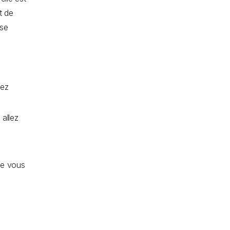
t de
 se
tez
 allez
ue vous