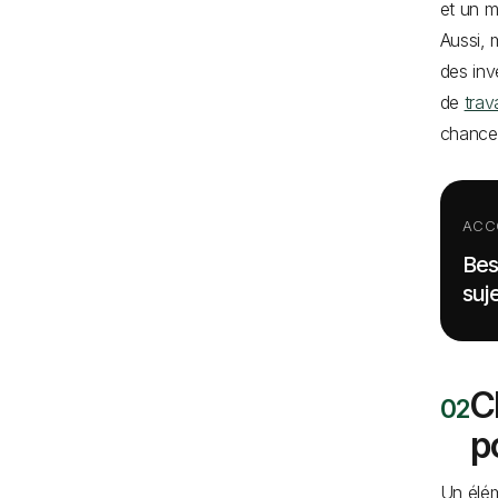
et un 
Aussi, 
des inv
de
trav
chance
ACC
Bes
suje
C
p
Un élém