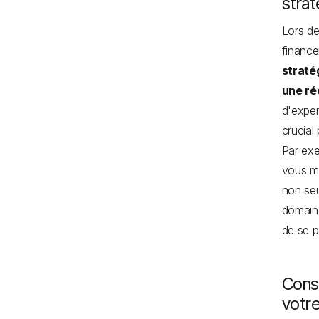
strat
Lors de
finance
straté
une ré
d'exper
crucial
Par ex
vous mé
non seu
domaine
de se p
Conse
votre