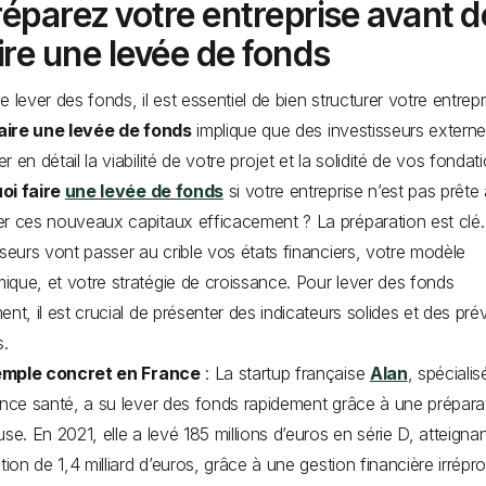
éparez votre entreprise avant d
ire une levée de fonds
e lever des fonds, il est essentiel de bien structurer votre entrepr
aire une levée de fonds
implique que des investisseurs extern
 en détail la viabilité de votre projet et la solidité de vos fondat
oi faire
une levée de fonds
si votre entreprise n’est pas prête
r ces nouveaux capitaux efficacement ? La préparation est clé.
sseurs vont passer au crible vos états financiers, votre modèle
que, et votre stratégie de croissance. Pour lever des fonds
ent, il est crucial de présenter des indicateurs solides et des pré
s.
mple concret en France
: La startup française
Alan
, spéciali
ance santé, a su lever des fonds rapidement grâce à une prépara
use. En 2021, elle a levé 185 millions d’euros en série D, atteigna
ation de 1,4 milliard d’euros, grâce à une gestion financière irrépr