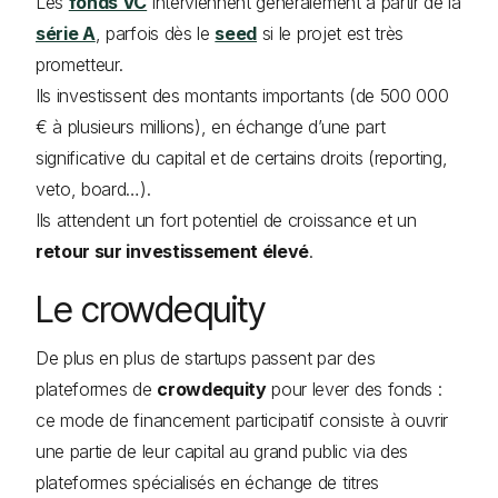
Les
fonds VC
interviennent généralement à partir de la
série A
, parfois dès le
seed
si le projet est très
prometteur.
Ils investissent des montants importants (de 500 000
€ à plusieurs millions), en échange d’une part
significative du capital et de certains droits (reporting,
veto, board…).
Ils attendent un fort potentiel de croissance et un
retour sur investissement élevé
.
Le crowdequity
De plus en plus de startups passent par des
plateformes de
crowdequity
pour lever des fonds :
ce mode de financement participatif consiste à ouvrir
une partie de leur capital au grand public via des
plateformes spécialisés en échange de titres