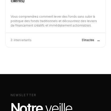
clients)
Vous comprendrez comment lever des fonds sans subir la
politique des fonds traditionnels et découvrirez des leviers
de financement créatifs et immédiatement actionnables.
→
3
intervenants
S'inscrire
NEWSLETTER
Notre
veille