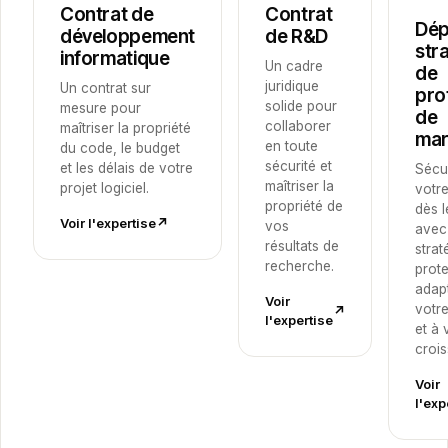
Contrat de
Contrat
Dép
développement
de R&D
str
informatique
Un cadre
de
juridique
Un contrat sur
pro
solide pour
mesure pour
de
collaborer
maîtriser la propriété
ma
en toute
du code, le budget
sécurité et
et les délais de votre
Sécu
maîtriser la
projet logiciel.
votr
propriété de
dès l
Voir l'expertise
↗︎
vos
avec
résultats de
strat
recherche.
prot
adap
Voir
votr
↗︎
l'expertise
et à 
croi
Voir
l'exp