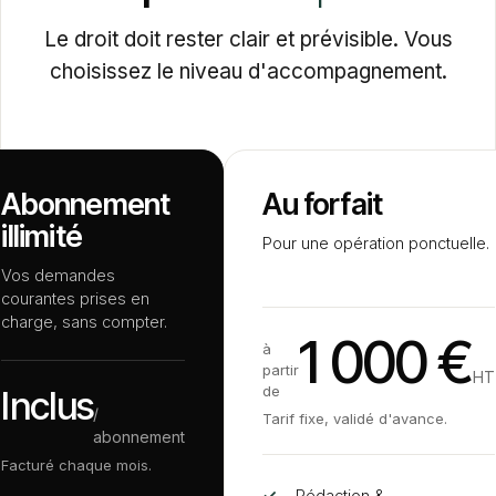
Le droit doit rester clair et prévisible. Vous
choisissez le niveau d'accompagnement.
Abonnement
Au forfait
illimité
Pour une opération ponctuelle.
Vos demandes
courantes prises en
charge, sans compter.
1 000 €
à
partir
HT
de
Inclus
/
Tarif fixe, validé d'avance.
abonnement
Facturé chaque mois.
✓
Rédaction
&