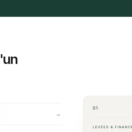
d'un
01
→
LEVÉES & FINAN