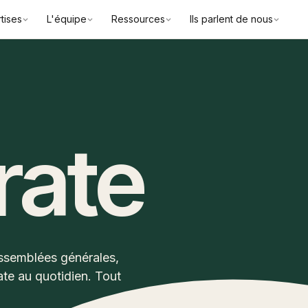
tises
L'équipe
Ressources
Ils parlent de nous
rate
ssemblées générales,
te au quotidien. Tout