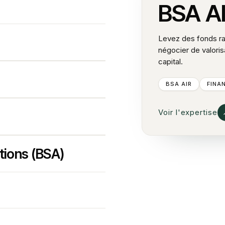
BSA A
Levez des fonds r
négocier de valoris
capital.
BSA AIR
FINA
Voir l'expertise
tions (BSA)