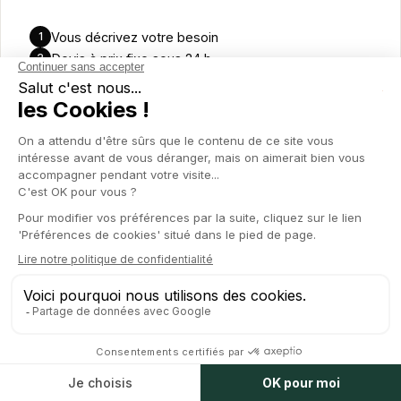
Vous décrivez votre besoin
1
Devis à prix fixe sous 24
h
2
On exécute, vous suivez dans l'app
3
Plus d'un besoin par mois
?
L'abonnement est vite
rentable.
Découvrir le forfait ponctuel
Pas (encore) besoin d'un partenaire au quotidien —
juste un sujet à régler. Un contrat, un pacte
d'associés, une levée, un contentieux
: vous
décrivez, on annonce
un prix fixe pour
l'opération
. Sans abonnement, sans engagement.