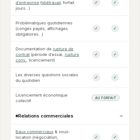
d'entreprise
(
télétravail
, forfait
✓
✓
jours…)
Problématiques quotidiennes
(congés payés, affichages
✓
✓
obligatoires…)
Documentation de
rupture de
contrat
(période d'essai,
rupture
✓
✓
conv.
, licenciement)
Les diverses questions sociales
✓
✓
du quotidien
Licenciement économique
AU FORFAIT
collectif
Relations commerciales
Baux commerciaux
&
sous-
location (négociation,
✓
✓