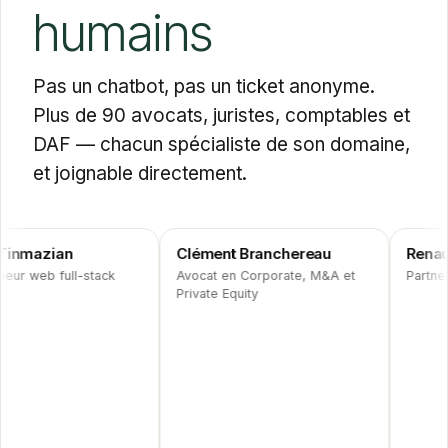
humains
Pas un chatbot, pas un ticket anonyme.
Plus de 90 avocats, juristes, comptables et
DAF — chacun spécialiste de son domaine,
et joignable directement.
n
Clément Branchereau
Renaud Vienne
COLLAB
PARTNER
ll-stack
Avocat en Corporate, M&A et
Partner Expertise
Private Equity