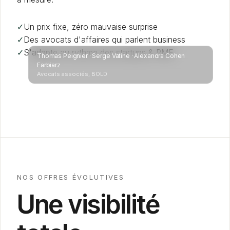
✓
Un prix fixe, zéro mauvaise surprise
✓
Des avocats d'affaires qui parlent business
✓
S'adapte au rythme des startups & PME
Thomas Peignier · Serge Vatine · Alexandra Cohen
Farbiarz
Avocats associés, BOLD
NOS OFFRES ÉVOLUTIVES
Une visibilité