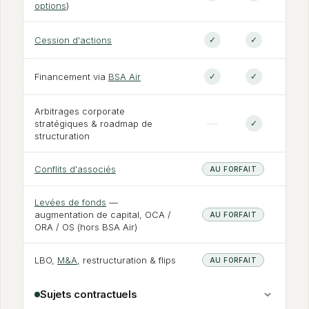
options
)
Cession d'actions
✓
✓
Financement via
BSA Air
✓
✓
Arbitrages corporate
—
stratégiques
&
roadmap de
✓
structuration
Conflits d'associés
AU FORFAIT
Levées de fonds
—
augmentation de capital, OCA /
AU FORFAIT
ORA / OS (hors BSA Air)
LBO,
M
&
A
, restructuration
&
flips
AU FORFAIT
Sujets contractuels