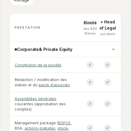
Pilotage
+ Head
Illimité
PRESTATION
of Legal
dès 850
€/mois
sur devis
Corporate
&
Private Equity
Constitution de la société
✓
✓
Rédaction / modification des
✓
✓
statuts et du
pacte d'associés
Assemblées générales
courantes (approbation des
✓
✓
comptes)
Management package (
BSPCE
,
BSA,
actions gratuites
,
stock-
✓
✓