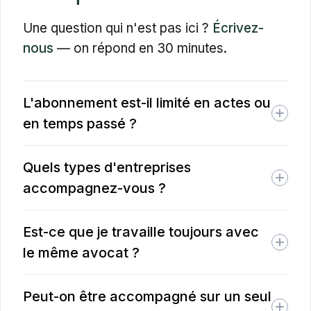
Une question qui n'est pas ici ?
Écrivez-
nous
— on répond en 30 minutes.
L'abonnement est-il limité en actes ou
en temps passé ?
Non. L'abonnement est réellement illimité : aucun
Quels types d'entreprises
plafond d'actes ou d'heures. On vous soutient
pleinement, quels que soient vos besoins en cours
accompagnez-vous ?
de route.
Toutes les startups et PME, quelle que soit leur taille
Est-ce que je travaille toujours avec
ou leur secteur. On adapte le conseil juridique à vos
besoins spécifiques et à votre stade de
le même avocat ?
développement.
Pas nécessairement. Le droit regroupant plusieurs
Peut-on être accompagné sur un seul
spécialités, notre structure est organisée en