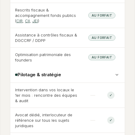
Rescrits fiscaux
&
accompagnement fonds publics
AU FORFAIT
(
CIR
,
CII
,
JEI
)
Assistance à contrôles fiscaux
&
AU FORFAIT
DGCCRF / DDPP
Optimisation patrimoniale des
AU FORFAIT
founders
Pilotage
&
stratégie
Intervention dans vos locaux le
—
1er mois : rencontre des équipes
✓
&
audit
Avocat dédié, interlocuteur de
—
référence sur tous les sujets
✓
juridiques