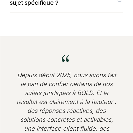
plusieurs équipes d'experts. Pour chaque demande
sujet spécifique ?
que vous formulez, nous sélectionnons au sein de
Oui. Contactez-nous directement pour échanger sur
l'équipe l'avocat le plus à même de vous apporter la
votre besoin ponctuel, on vous orientera vers la
bonne expertise, dans le meilleur délai.
bonne formule.
Vous souhaitez un interlocuteur dédié ?
Si vous préférez avoir un référent unique pour vous
accompagner et vous guider au quotidien, vous
“
pouvez souscrire à notre option
Head of Legal
.
Depuis début 2025, nous avons fait
le pari de confier certains de nos
sujets juridiques à BOLD. Et le
résultat est clairement à la hauteur :
des réponses réactives, des
solutions concrètes et activables,
une interface client fluide, des