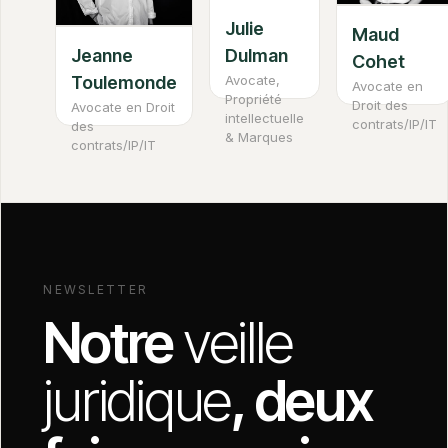
Julie
Maud
Jeanne
Dulman
Cohet
Toulemonde
Avocate,
Avocate en
Propriété
Droit des
Avocate en Droit
intellectuelle
contrats/IP/IT
des
& Marques
contrats/IP/IT
NEWSLETTER
Notre
veille
juridique
, deux