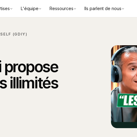
tises
L'équipe
Ressources
Ils parlent de nous
SELF (GDIY)
i propose
illimités