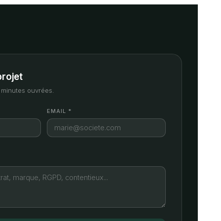
projet
minutes ouvrées.
EMAIL *