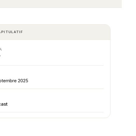
APITULATIF
A
Y
E
ptembre 2025
E
ast