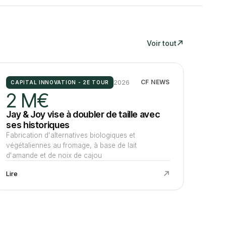
Voir tout
2026
CF NEWS
CAPITAL INNOVATION - 2E TOUR
2 M€
Jay & Joy vise à doubler de taille avec
ses historiques
Fabrication d'alternatives biologiques et
végétaliennes au fromage, à base de lait
d'amande et de noix de cajou
Lire