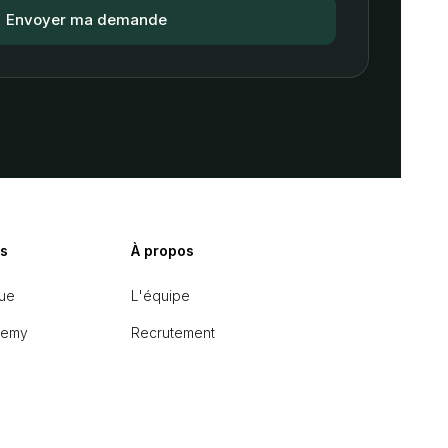
s
À propos
ue
L'équipe
demy
Recrutement