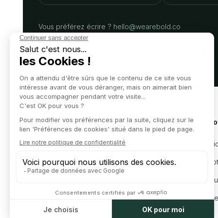
Vous préférez écrire ?
hello@wearebold.co
Nos o
Juridi
L'expertise d'un grand cabinet,
l'efficacité d'un partenaire business.
Compta
Marqu
Levée