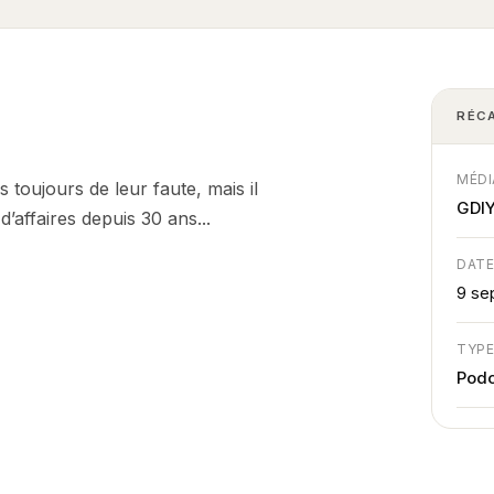
RÉC
MÉDI
s toujours de leur faute, mais il
GDI
’affaires depuis 30 ans...
DAT
9 se
TYP
Podc