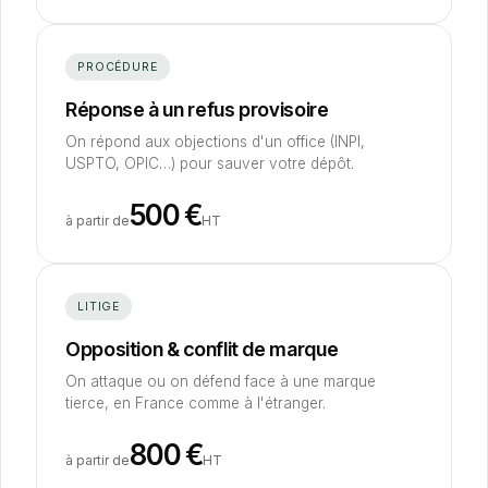
PROCÉDURE
Réponse à un refus provisoire
On répond aux objections d'un office (INPI,
USPTO, OPIC…) pour sauver votre dépôt.
500
€
à partir de
HT
LITIGE
Opposition
&
conflit de marque
On attaque ou on défend face à une marque
tierce, en France comme à l'étranger.
800
€
à partir de
HT