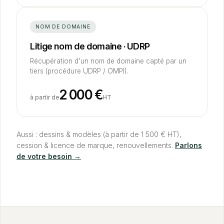
NOM DE DOMAINE
Litige nom de domaine · UDRP
Récupération d'un nom de domaine capté par un
tiers (procédure UDRP / OMPI).
2
000
€
à partir de
HT
Aussi : dessins
&
modèles (à partir de 1
500
€ HT),
cession
&
licence de marque, renouvellements.
Parlons
de votre besoin →