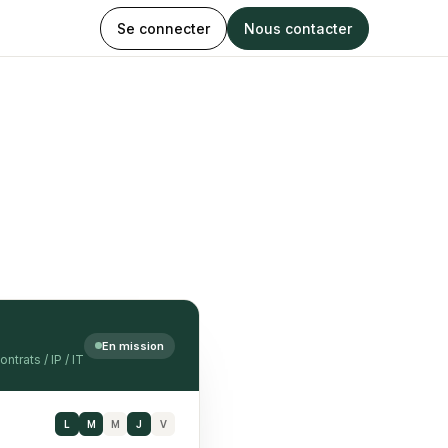
Se connecter
Nous contacter
En mission
ntrats / IP / IT
L
M
M
J
V