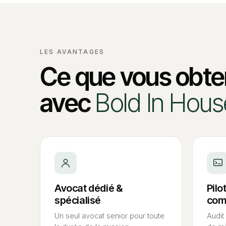
LES AVANTAGES
Ce que vous obt
avec
Bold In Hous
Avocat dédié
&
Pil
spécialisé
com
Un seul avocat senior pour toute
Audit