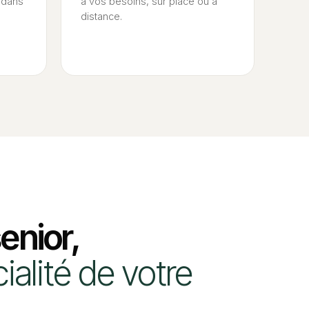
t dans
à vos besoins, sur place ou à
distance.
enior,
ialité de votre