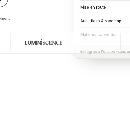
Mise en route
ement
Audit flash
&
roadmap
Matières couvertes
Intégrée à l'équipe · sans