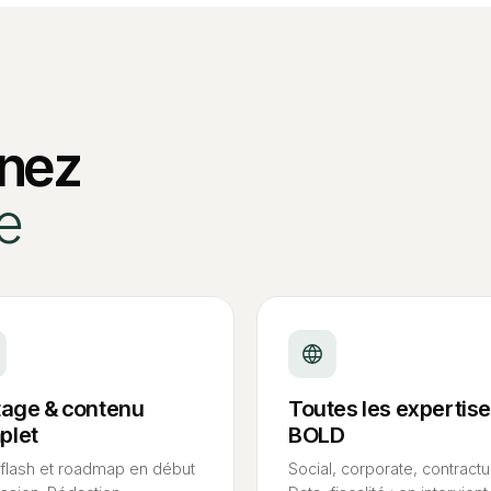
enez
e
otage
&
contenu
Toutes les expertis
plet
BOLD
 flash et roadmap en début
Social, corporate, contractue