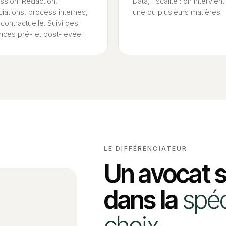
ssion. Rédaction,
Data, fiscalité : on intervien
iations, process internes,
une ou plusieurs matières.
 contractuelle. Suivi des
ences pré- et post-levée.
LE DIFFÉRENCIATEUR
Un avocat s
dans la
spéc