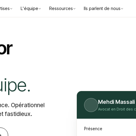
tises
L'équipe
Ressources
Ils parlent de nous
or
ipe.
Mehdi Massali
ance. Opérationnel
Avocat en Droit des co
t fastidieux.
Présence
e