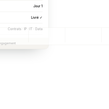
Jour 1
Livré ✓
Contrats · IP · IT · Data
 engagement