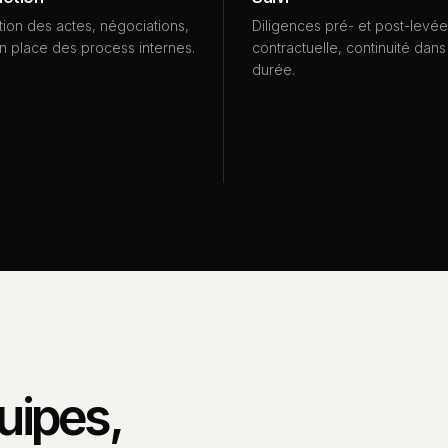
ion des actes, négociations,
Diligences pré- et post-levée,
n place des process internes.
contractuelle, continuité dans
durée.
uipes,