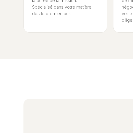
la durée de la mission.
de mi
Spécialisé dans votre matière
négoc
dès le premier jour.
veille
dilig