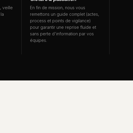
 veille
En fin de mission, nous vous
 la
remettons un guide complet (actes,
process et points de vigilance)
pour garantir une reprise fluide et
sans perte d'information par vos
équipes.