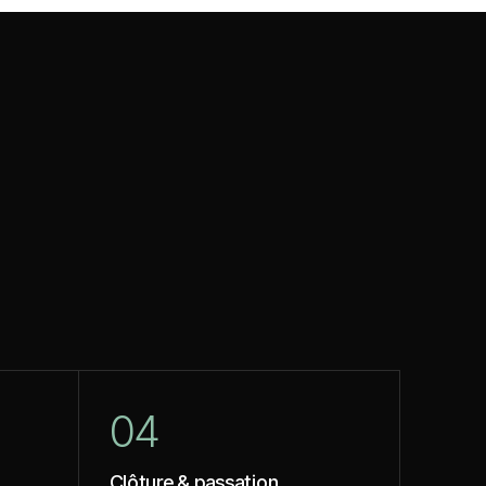
04
Clôture
&
passation