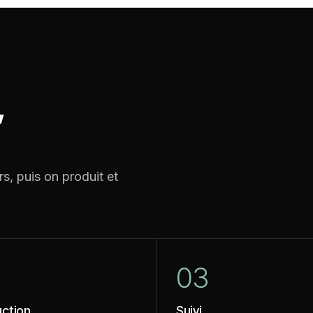
,
rs, puis on produit et
2
03
ction
Suivi