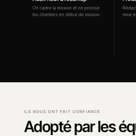
On cadre la mission et on priorise
Rédact
les chantiers en début de mission.
mise e
ILS NOUS ONT FAIT CONFIANCE
Adopté par les éq