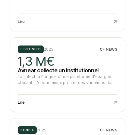
à l'immobilier en achetant Inch, développant des
solutions Saas de gestion de la relation client pour
les professionnels du secteur.
Lire
2025
CF NEWS
LEVÉE SEED
1,3 M€
Avnear collecte un institutionnel
La fintech à l'origine d'une plateforme d'épargne
utilisant l'IA pour mieux profiter des variations du
marché boursier se lie à un grand assureur français
non dévoilé lors d'un tour d'1,3 M€, comprenant
également des business angels et Sowefund.
Lire
2025
CF NEWS
SÉRIE A