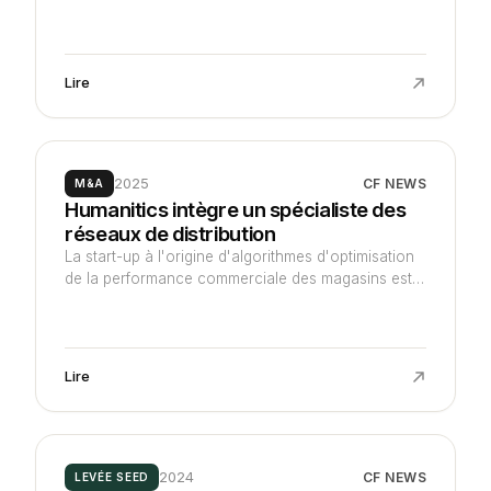
acquisition en mettant la main sur le breton Sekost,
proposant un logiciel d'audit de cybersécurité et
générant un peu moins d'1 M€ d'ARR à date.
Lire
2025
CF NEWS
M&A
Humanitics intègre un spécialiste des
réseaux de distribution
La start-up à l'origine d'algorithmes d'optimisation
de la performance commerciale des magasins est
rachetée par Yoobic, éditeur d'une solution de
suivi de l'activité des points de vente, qui prend
ainsi le virage IA.
Lire
2024
CF NEWS
LEVÉE SEED