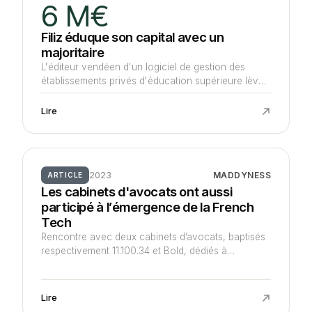
6 M€
Filiz éduque son capital avec un
majoritaire
L'éditeur vendéen d'un logiciel de gestion des
établissements privés d'éducation supérieure lève
6 M€ auprès d'Hexa, qui engage son véhicule
Hexa Scale et devient l'actionnaire majoritaire de
Lire
cette société réalisant 2 M€ d'ARR.
2023
MADDYNESS
ARTICLE
Les cabinets d'avocats ont aussi
participé à l’émergence de la French
Tech
Rencontre avec deux cabinets d’avocats, baptisés
respectivement 11.100.34 et Bold, dédiés à
l’accompagnement de l’écosystème startups
français depuis leur création.
Lire