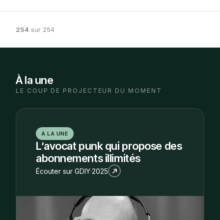
254
sur 254
To
À la une
LE COUP DE PROJECTEUR DU MOMENT
À LA UNE
L’avocat punk qui propose des
abonnements illimités
Écouter sur
GDIY
·
2025