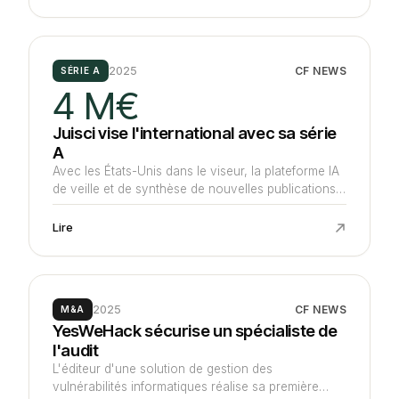
suivi d'Evolem et UI Investissement.
2025
CF NEWS
SÉRIE A
4 M€
Juisci vise l'international avec sa série
A
Avec les États-Unis dans le viseur, la plateforme IA
de veille et de synthèse de nouvelles publications
médicales boucle un tour de avec 4 M€ Ring
Capital, le grec Big Pi Ventures et plusieurs
Lire
business angels.
2025
CF NEWS
M&A
YesWeHack sécurise un spécialiste de
l'audit
L'éditeur d'une solution de gestion des
vulnérabilités informatiques réalise sa première