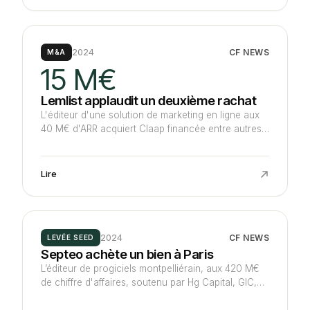
Invest et de business angels pour se lancer à
l'étranger, principalement aux Etats-Unis et au
Maroc.
2024
CF NEWS
M&A
15 M€
Lemlist applaudit un deuxième rachat
L'éditeur d'une solution de marketing en ligne aux
40 M€ d'ARR acquiert Claap financée entre autres
par les fonds anglo-saxons Headline et LocalGlobe
pour un montant minimum de 15 M€. La cible
proposant un logiciel d'analyse des appels et des
Lire
visioconférences génère environ 2 M€ d'ARR.
2024
CF NEWS
LEVÉE SEED
Septeo achète un bien à Paris
L’éditeur de progiciels montpelliérain, aux 420 M€
de chiffre d'affaires, soutenu par Hg Capital, GIC,
Téthys Invest et Bpifrance renforce son pôle dédié