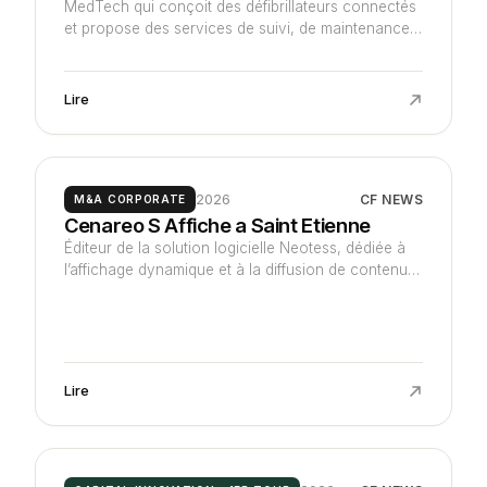
MedTech qui conçoit des défibrillateurs connectés
et propose des services de suivi, de maintenance
et de formation pour sauver des vies en cas d’arrêt
cardiaque.
Lire
2026
CF NEWS
M&A CORPORATE
Cenareo S Affiche a Saint Etienne
Éditeur de la solution logicielle Neotess, dédiée à
l’affichage dynamique et à la diffusion de contenus
critiques, disponible en SaaS et On-Premise,
principalement pour les environnements industriels,
la communication interne et l’affichage d’indicateurs
Lire