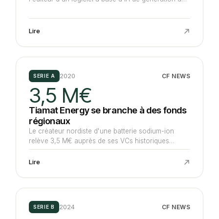
documents complexes se lie à Super Capital, Side
Angels, co-meneurs, Apok Invest et Polymatter
Ventures lors d'une levée d'environ 750 K€.
Lire
2020
CF NEWS
SERIE A
3,5 M€
Tiamat Energy se branche à des fonds
régionaux
Le créateur nordiste d'une batterie sodium-ion
relève 3,5 M€ auprès de ses VCs historiques
Finovam et Picardie Investissement ainsi que de
nouveaux entrants pour financer son
Lire
industrialisation.
2024
CF NEWS
SERIE B