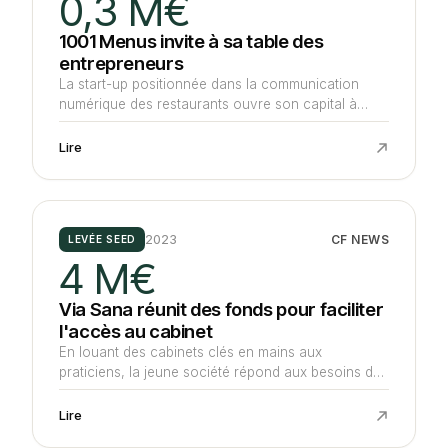
0,3 M€
1001 Menus invite à sa table des
entrepreneurs
La start-up positionnée dans la communication
numérique des restaurants ouvre son capital à
Kima Ventures et neuf entrepreneurs web pour 300
K€
Lire
2023
CF NEWS
LEVÉE SEED
4 M€
Via Sana réunit des fonds pour faciliter
l'accès au cabinet
En louant des cabinets clés en mains aux
praticiens, la jeune société répond aux besoins des
libéraux de se libérer de contraintes pratiques et
accélère son développement avec le soutien de
Lire
360 Capital Partners et de business angels qui