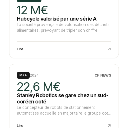
12 M€
Hubcycle valorisé par une série A
La société provençale de valorisation des déchets
alimentaires, prévoyant de tripler son chiffre
d'affaires à 7 M€ cette année, souhaite maintenir
ce niveau de croissance avec une levée de 12 M€
auprès du britannique ETF, meneur devant Raise,
Lire
Techmind et les historiques.
2024
CF NEWS
M&A
22,6 M€
Stanley Robotics se gare chez un sud-
coréen coté
Le concepteur de robots de stationnement
automatisés accueille en majoritaire le groupe coté
sud-coréen HL spécialisé dans l’équipement de
l’industrie automobile. L’acquéreur acquiert 74,1 %
Lire