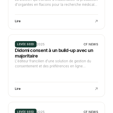
d'organites en flacons pour la recherche médicale
s'amorce pour 2,7 M€ avec Newfund et
Galion.exe, meneurs, aux côtés de Cenitz et
Calyseed.
Lire
2025
CF NEWS
LEVÉE SEED
Didomi consent à un build-up avec un
majoritaire
L'éditeur francilien d'une solution de gestion du
consentement et des préférences en ligne
réorganise son capital à l'occasion de l'acquisition
du lillois Addingwell, éditeur d'une plateforme de
collecte de données dite server-side tagging, d'un
quart sa taille.
Lire
2025
CF NEWS
LEVÉE SEED