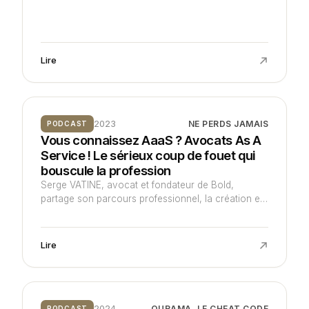
Lire
2023
NE PERDS JAMAIS
PODCAST
Vous connaissez AaaS ? Avocats As A
Service ! Le sérieux coup de fouet qui
bouscule la profession
Serge VATINE, avocat et fondateur de Bold,
partage son parcours professionnel, la création et
le fonctionnement de son cabinet d'avocats
innovant, ainsi que sa vision de l'adaptation du
droit aux besoins des start-ups et des
Lire
entrepreneurs.
2024
OURAMA, LE CHEAT CODE
PODCAST