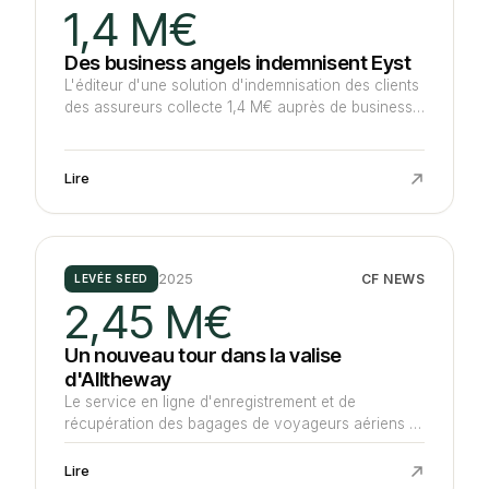
1,4 M€
Des business angels indemnisent Eyst
L'éditeur d'une solution d'indemnisation des clients
des assureurs collecte 1,4 M€ auprès de business
angels, dont ceux des réseaux Paris Business
Angels et InsurAngels, afin de déployer notamment
aux Etats-Unis. Cette opération valorise la société
Lire
un peu plus de 4 M€ selon nos informations.
2025
CF NEWS
LEVÉE SEED
2,45 M€
Un nouveau tour dans la valise
d'Alltheway
Le service en ligne d'enregistrement et de
récupération des bagages de voyageurs aériens et
ferroviaires réunit environ 2,45 M€ auprès
d'Innovacom, du groupe ADP, du marocain CDG
Lire