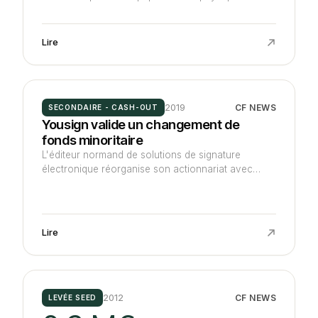
Lire
2019
CF NEWS
SECONDAIRE - CASH-OUT
Yousign valide un changement de
fonds minoritaire
L'éditeur normand de solutions de signature
électronique réorganise son actionnariat avec
l'arrivée d'eFounders, habituellement start-up
studio, qui rachète les parts de Normandie
Participations, Alto Invest et NFactory. Il se lance
dans la foulée à la conquête de l'Europe.
Lire
2012
CF NEWS
LEVÉE SEED