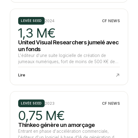
troisième véhicule.
2024
CF NEWS
LEVÉE SEED
1,3 M€
United Visual Researchers jumelé avec
un fonds
L'éditeur d'une suite logicielle de création de
jumeaux numériques, fort de moins de 500 K€ de
chiffre d'affaires, voit le breton Go Capital investir
1,3 M€ en série A pour se déployer auprès
Lire
d'industriels automobiles, principalement asiatiques.
2023
CF NEWS
LEVÉE SEED
0,75 M€
Thinkeo génère un amorçage
Entrant en phase d'accélération commerciale,
l'éditeur d'un logiciel à base d'IA de génération de