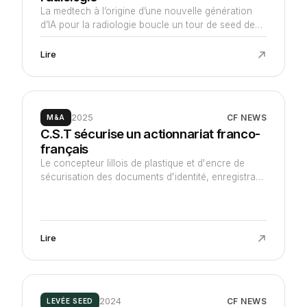
La medtech à l’origine d’une nouvelle génération
d’IA pour la radiologie boucle un tour de seed de
10 M€ auprès d’un pool d’investisseurs emmenés
par Newfund et Kurma Partners afin d’accélérer ses
Lire
développements pour se lancer sur les marchés
américain et européen.
2025
CF NEWS
M&A
C.S.T sécurise un actionnariat franco-
français
Le concepteur lillois de plastique et d'encre de
sécurisation des documents d'identité, enregistrant
41 M€ de contrats, voit C4 Industries racheter les
parts des actionnaires historiques : la région Hauts-
de-France (Finovam, FIRA et NFA) et la société
Covestro.
Lire
2024
CF NEWS
LEVÉE SEED