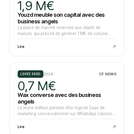
1,9 M€
Youzd meuble son capital avec des
business angels
La place de marché réservée aux objets de
maison, qui prévoit de générer 1 M€ de volume
d'affaires en 2023, lève un montant inférieur à 2,4
M€ auprès d'une vingtaine de business angels et
Lire
de particuliers sur la plateforme de crowdfunding.
2024
CF NEWS
LEVÉE SEED
0,7 M€
Wax converse avec des business
angels
Le jeune éditeur parisien d’un logiciel Saas de
marketing conversationnel sur WhatsApp s’amorce
avec 700 K€ selon nos informations. Un montant
apporté par six business angels et 50 Partners
Lire
Capital qui injecte 20% de cette somme via son