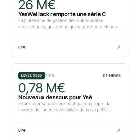
26 M€
YesWeHack remporte une série C
La plateforme de gestion des vulnérabilités
informatiques, qui revendique la position de leader
en Europe sur les services de bug bounty, lève 26
M€ auprès de Wendel Growth, meneur, suivi
d'Adelie, Seventure Partners et des historiques
Lire
Eiffel IG, Open CNP2 et Bpifrance.
2015
CF NEWS
LEVÉE SEED
0,78 M€
Nouveaux dessous pour Ysé
Pour ouvrir sa première boutique en propre, la
marque de lingerie spécialisée dans les petits
bonnets, engendrant 400 K€ de chiffre d'affaires,
réunit 780 K€ auprès de Starquest Capital, de
Wiseed et de business angels.
Lire