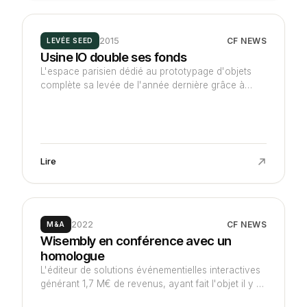
injectent environ 4 M€.
2015
CF NEWS
LEVÉE SEED
Usine IO double ses fonds
L'espace parisien dédié au prototypage d'objets
complète sa levée de l'année dernière grâce à
French Tech Accélération et Prodways
Entrepreneurs.
Lire
2022
CF NEWS
M&A
Wisembly en conférence avec un
homologue
L'éditeur de solutions événementielles interactives
générant 1,7 M€ de revenus, ayant fait l'objet il y a
un an d'une prise de position majoritaire par un