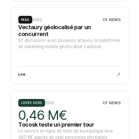
2022
CF NEWS
M&A
Vectaury géolocalisé par un
concurrent
En discussion avec plusieurs acteurs, la plateforme
de marketing mobile géolocalisé s'adosse
finalement à un concurrent : Mobsuccess, un
spécialiste du marketing numérique pour les
acteurs du retail. Jolt Capital réinvestit, tandis
qu'Axeleo sort.
Lire
2012
CF NEWS
LEVÉE SEED
0,46 M€
Tocosk teste un premier tour
Le service en ligne de tests de bureautique lève
460 K€ auprès de sept personnes physiques.