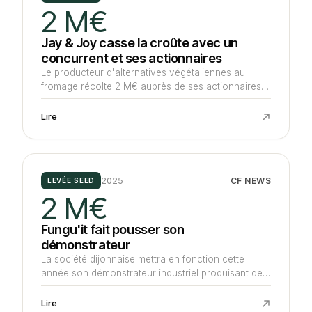
2 M€
Jay & Joy casse la croûte avec un
concurrent et ses actionnaires
Le producteur d'alternatives végétaliennes au
fromage récolte 2 M€ auprès de ses actionnaires
historiques dont High Flyers Capital, de Demeter,
de Beyond Impact et de Mindstone. Il reprend à la
Lire
barre du tribunal l'intégralité des actifs des
Nouveaux Affineurs pour 300 K€.
2025
CF NEWS
LEVÉE SEED
2 M€
Fungu'it fait pousser son
démonstrateur
La société dijonnaise mettra en fonction cette
année son démonstrateur industriel produisant des
arômes alimentaires grâce à des champignons en
levant un amorçage de 2 M€ mené par Asterion
Lire