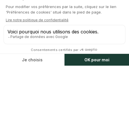
Peut-on régler un litige sans aller en
+
04
justice ?
Quelle est la durée d'une
+
05
procédure judiciaire ?
Quels types de litiges traitez-vous ?
+
06
À lire
Tout le blog
↗︎