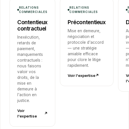
RELATIONS
RELATIONS
COMMERCIALES
COMMERCIALES
Contentieux
Précontentieux
D
contractuel
Mise en demeure,
A
négociation et
p
Inexécution,
protocole d'accord
v
retards de
— une stratégie
—
paiement,
amiable efficace
p
manquements
pour clore le litige
n
contractuels :
rapidement.
m
nous faisons
valoir vos
Voir l'expertise
↗︎
V
droits, de la
l
mise en
demeure à
l'action en
justice.
Voir
↗︎
l'expertise