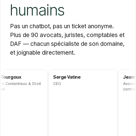
humains
Pas un chatbot, pas un ticket anonyme.
Plus de 90 avocats, juristes, comptables et
DAF — chacun spécialiste de son domaine,
et joignable directement.
x
Serge Vatine
Jeanne Toule
PARTNER
COLLAB
ieux & Droit
CEO
Avocate en Droit
contrats/IP/IT