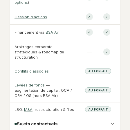
options
)
Cession d'actions
✓
✓
Financement via
BSA Air
✓
✓
Arbitrages corporate
—
stratégiques
&
roadmap de
✓
structuration
Conflits d'associés
AU FORFAIT
Levées de fonds
—
augmentation de capital, OCA /
AU FORFAIT
ORA / OS (hors BSA Air)
LBO,
M
&
A
, restructuration
&
flips
AU FORFAIT
Sujets contractuels