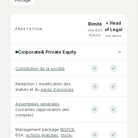
Pilotage
+ Head
Illimité
PRESTATION
of Legal
dès 850
€/mois
sur devis
Corporate
&
Private Equity
Constitution de la société
✓
✓
Rédaction / modification des
✓
✓
statuts et du
pacte d'associés
Assemblées générales
courantes (approbation des
✓
✓
comptes)
Management package (
BSPCE
,
BSA,
actions gratuites
,
stock-
✓
✓