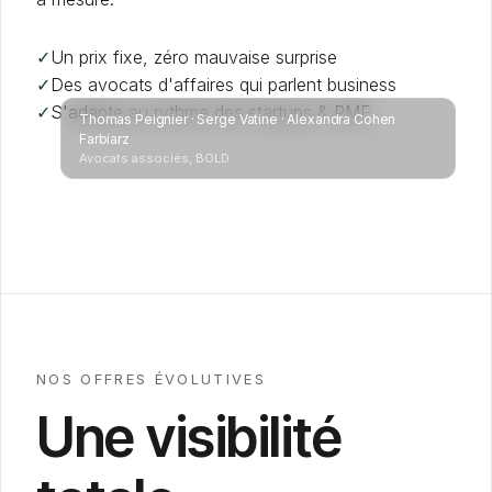
✓
Un prix fixe, zéro mauvaise surprise
✓
Des avocats d'affaires qui parlent business
✓
S'adapte au rythme des startups & PME
Thomas Peignier · Serge Vatine · Alexandra Cohen
Farbiarz
Avocats associés, BOLD
NOS OFFRES ÉVOLUTIVES
Une visibilité