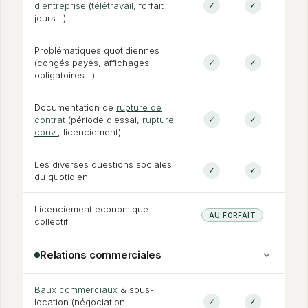
d'entreprise
(
télétravail
, forfait
✓
✓
jours…)
Problématiques quotidiennes
(congés payés, affichages
✓
✓
obligatoires…)
Documentation de
rupture de
contrat
(période d'essai,
rupture
✓
✓
conv.
, licenciement)
Les diverses questions sociales
✓
✓
du quotidien
Licenciement économique
AU FORFAIT
collectif
Relations commerciales
Baux commerciaux
&
sous-
location (négociation,
✓
✓