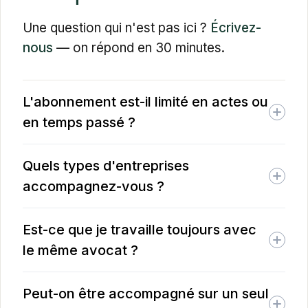
Une question qui n'est pas ici ?
Écrivez-
nous
— on répond en 30 minutes.
L'abonnement est-il limité en actes ou
en temps passé ?
Non. L'abonnement est réellement illimité : aucun
Quels types d'entreprises
plafond d'actes ou d'heures. On vous soutient
pleinement, quels que soient vos besoins en cours
accompagnez-vous ?
de route.
Toutes les startups et PME, quelle que soit leur taille
Est-ce que je travaille toujours avec
ou leur secteur. On adapte le conseil juridique à vos
besoins spécifiques et à votre stade de
le même avocat ?
développement.
Pas nécessairement. Le droit regroupant plusieurs
Peut-on être accompagné sur un seul
spécialités, notre structure est organisée en