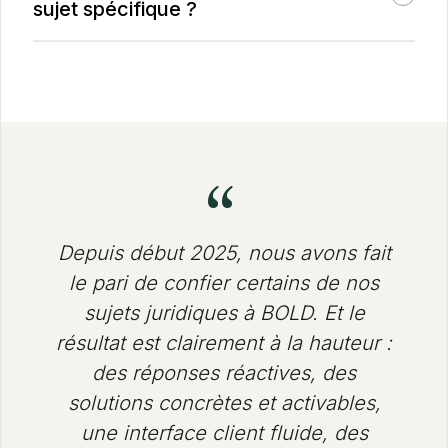
plusieurs équipes d'experts. Pour chaque demande
sujet spécifique ?
que vous formulez, nous sélectionnons au sein de
Oui. Contactez-nous directement pour échanger sur
l'équipe l'avocat le plus à même de vous apporter la
votre besoin ponctuel, on vous orientera vers la
bonne expertise, dans le meilleur délai.
bonne formule.
Vous souhaitez un interlocuteur dédié ?
Si vous préférez avoir un référent unique pour vous
accompagner et vous guider au quotidien, vous
“
pouvez souscrire à notre option
Head of Legal
.
Depuis début 2025, nous avons fait
le pari de confier certains de nos
sujets juridiques à BOLD. Et le
résultat est clairement à la hauteur :
des réponses réactives, des
solutions concrètes et activables,
une interface client fluide, des