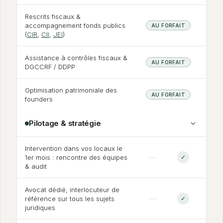
Rescrits fiscaux
&
accompagnement fonds publics
AU FORFAIT
(
CIR
,
CII
,
JEI
)
Assistance à contrôles fiscaux
&
AU FORFAIT
DGCCRF / DDPP
Optimisation patrimoniale des
AU FORFAIT
founders
Pilotage
&
stratégie
Intervention dans vos locaux le
—
1er mois : rencontre des équipes
✓
&
audit
Avocat dédié, interlocuteur de
—
référence sur tous les sujets
✓
juridiques