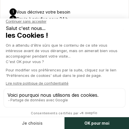
Vous décrivez votre besoin
1
Devis à prix fixe sous 24
h
2
On exécute, vous suivez dans l'app
3
Plus d'un besoin par mois
?
L'abonnement est vite
rentable.
Découvrir le forfait ponctuel
Pas (encore) besoin d'un partenaire au quotidien —
juste un sujet à régler. Un contrat, un pacte
d'associés, une levée, un contentieux
: vous
décrivez, on annonce
un prix fixe pour
l'opération
. Sans abonnement, sans engagement.