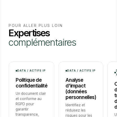
POUR ALLER PLUS LOIN
Expertises
complémentaires
DATA / ACTIFS IP
DATA / ACTIFS IP
Politique de
Analyse
C
confidentialité
d'impact
d
(données
Un document clair
t
personnelles)
et conforme au
RGPD pour
Identifiez et
garantir
réduisez les
transparence,
U
risques pour les