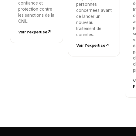
confiance et
d
personnes
protection contre
t
concernées avant
les sanctions de la
c
de lancer un
CNIL.
a
nouveau
p
traitement de
Voir l'expertise
↗︎
s
données.
v
Voir l'expertise
↗︎
d
p
c
c
p
V
l