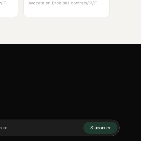
P/IT
Avocate en Droit des contrats/IP/IT