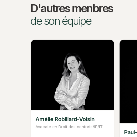
D'autres menbres
de son équipe
Amélie Robillard-Voisin
Avocate en Droit des contrats/IP/IT
Paul