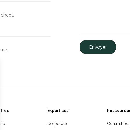
 sheet.
ture.
ffres
Expertises
Ressource
que
Corporate
Contrathèq