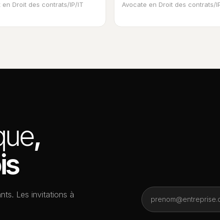
 en Droit des contrats/IP/IT
Avocate en Droit des contrats/I
ique
,
is
nts. Les invitations à