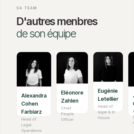
SA TEAM
D'autres menbres
de son équipe
Eugénie
Eléonore
Alexandra
Letellier
Zahlen
Cohen
Head of
Chief
Farbiarz
legal & In
People
House
Head of
Officer
Legal
Operations