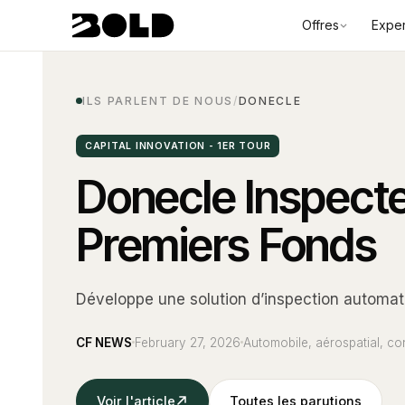
Offres
Exper
ILS PARLENT DE NOUS
/
DONECLE
CAPITAL INNOVATION - 1ER TOUR
Donecle Inspect
Premiers Fonds
Développe une solution d’inspection automat
CF NEWS
February 27, 2026
Automobile, aérospatial, co
Voir l'article
Toutes les parutions