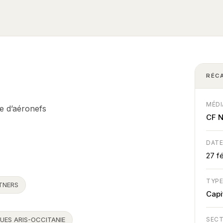
RÉC
MÉDI
e d’aéronefs
CF 
DAT
27 f
TYP
TNERS
Capi
UES ARIS-OCCITANIE
SEC