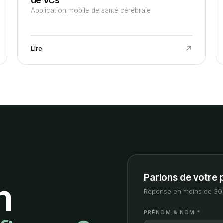
de VCs
Application mobile de santé cérébrale
Lire
Parlons de votre 
n
Réponse en moins de 30 
PRÉNOM & NOM *