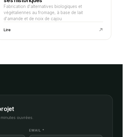
ses historiques
Fabrication d'alternatives biologiques et
végétaliennes au fromage, à base de lait
d'amande et de noix de cajou
Lire
projet
minutes ouvrées.
EMAIL *