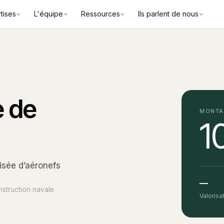
tises
L'équipe
Ressources
Ils parlent de nous
e de
MONTA
1
isée d’aéronefs
—
nstruction navale
Valorisa