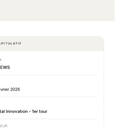
APITULATIF
A
NEWS
E
évrier 2026
E
tal Innovation - 1er tour
TEUR