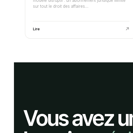
modèle disruptif : un abonnement juridique illimité
sur tout le droit des affaires....
Lire
Vous avez u