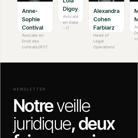
Lola
Digoy
Anne-
Alexandra
M
Avocate
Sophie
Cohen
M
en Data
Contival
Farbiarz
A
- IT
D
Avocate en
Head of
c
Droit des
Legal
contrats/IP/IT
Operations
NEWSLETTER
Notre
veille
juridique
, deux