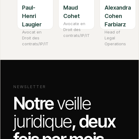
Paul-
Maud
Alexandra
Henri
Cohet
Cohen
Laugier
Avocate en
Farbiarz
Droit des
Avocat en
Head of
contrats/IP/IT
Droit des
Legal
contrats/IP/IT
Operations
NEWSLETTER
Notre
veille
juridique
, deux