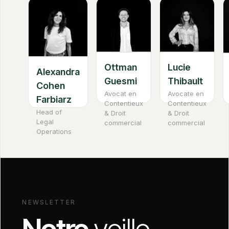
Ottman
Lucie
Alexandra
Guesmi
Thibault
Cohen
Avocat en
Avocate en
Farbiarz
Contentieux
Contentieux
Head of
& Droit
& Droit
Legal
commercial
commercial
Operations
NEWSLETTER