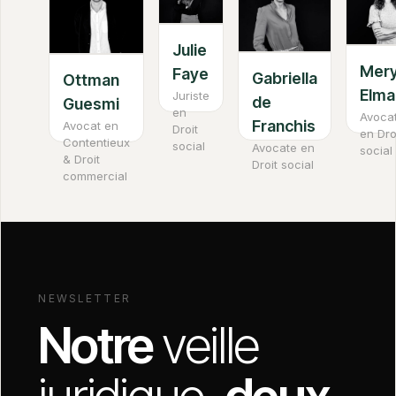
Julie
Mery
Faye
Gabriella
Ottman
Elma
Juriste
de
Guesmi
en
Avoca
Franchis
Avocat en
Droit
en Dro
Contentieux
social
Avocate en
social
& Droit
Droit social
commercial
NEWSLETTER
Notre
veille