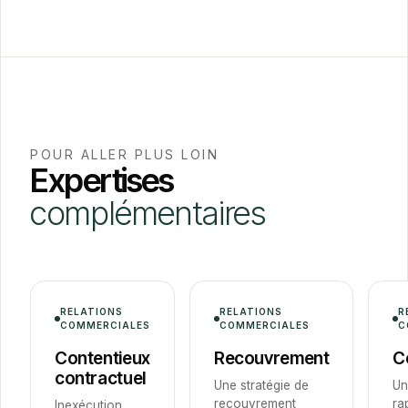
POUR ALLER PLUS LOIN
Expertises
complémentaires
RELATIONS
RELATIONS
R
COMMERCIALES
COMMERCIALES
C
Contentieux
Recouvrement
C
contractuel
Une stratégie de
Un
recouvrement
ra
Inexécution,