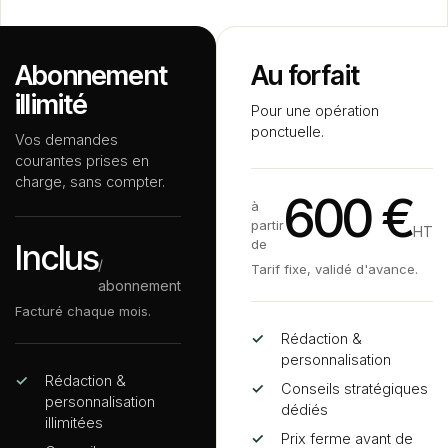
Abonnement
Au forfait
illimité
Pour une opération
ponctuelle.
Vos demandes
courantes prises en
charge, sans compter.
600 €
à
partir
HT
de
Inclus
/
Tarif fixe, validé d'avance.
abonnement
Facturé chaque mois.
✓
Rédaction
&
personnalisation
✓
Rédaction
&
✓
Conseils stratégiques
personnalisation
dédiés
illimitées
✓
Prix ferme avant de