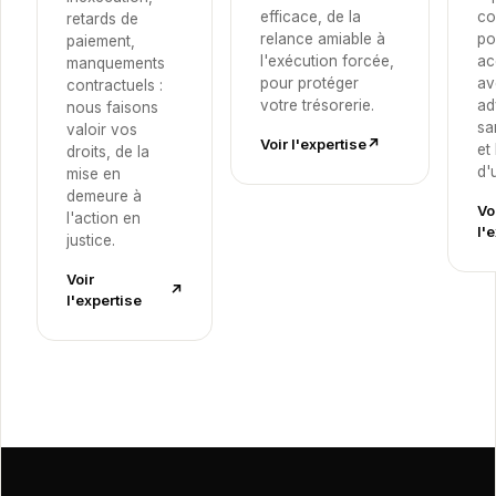
efficace, de la
co
retards de
relance amiable à
po
paiement,
l'exécution forcée,
ac
manquements
pour protéger
av
contractuels :
votre trésorerie.
ad
nous faisons
sa
valoir vos
Voir l'expertise
↗︎
et
droits, de la
d'
mise en
demeure à
Vo
l'action en
l'
justice.
Voir
↗︎
l'expertise