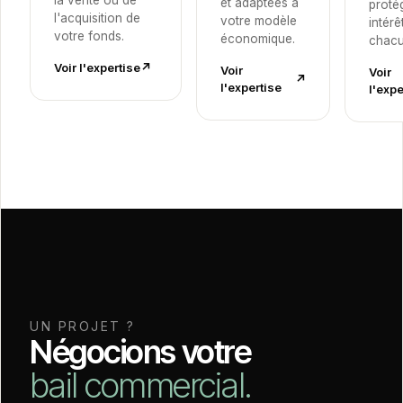
la vente ou de
et adaptées à
proté
l'acquisition de
votre modèle
intérê
votre fonds.
économique.
chacu
Voir l'expertise
↗︎
Voir
Voir
↗︎
l'expertise
l'expe
UN PROJET ?
Négocions votre
bail commercial.