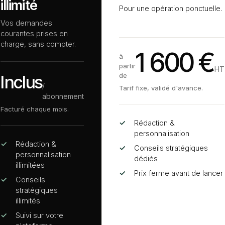
illimité
Pour une opération ponctuelle.
Vos demandes
courantes prises en
charge, sans compter.
1 600 €
à
partir
HT
de
Inclus
/
Tarif fixe, validé d'avance.
abonnement
Facturé chaque mois.
✓
Rédaction
&
personnalisation
✓
Rédaction
&
✓
Conseils stratégiques
personnalisation
dédiés
illimitées
✓
Prix ferme avant de lancer
✓
Conseils
stratégiques
illimités
✓
Suivi sur votre