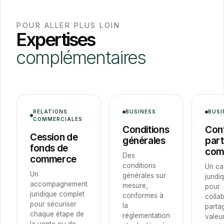
POUR ALLER PLUS LOIN
Expertises
complémentaires
RELATIONS
BUSINESS
BUSI
COMMERCIALES
Conditions
Cont
Cession de
générales
part
fonds de
com
Des
commerce
conditions
Un ca
Un
générales sur
juridi
accompagnement
mesure,
pour
juridique complet
conformes à
collab
pour sécuriser
la
partag
chaque étape de
réglementation
valeur