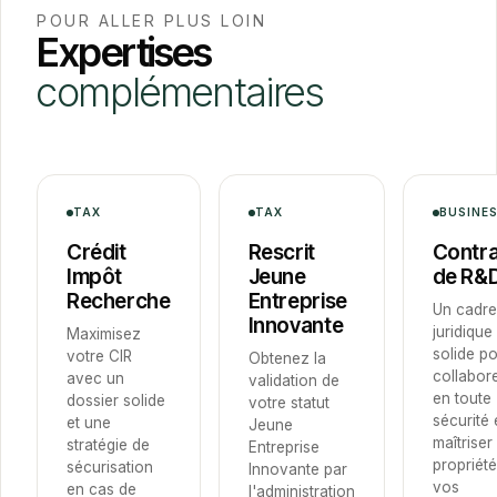
POUR ALLER PLUS LOIN
Expertises
complémentaires
TAX
TAX
BUSINE
Crédit
Rescrit
Contra
Impôt
Jeune
de R&
Recherche
Entreprise
Un cadre
Innovante
juridique
Maximisez
solide p
votre CIR
Obtenez la
collabor
avec un
validation de
en toute
dossier solide
votre statut
sécurité 
et une
Jeune
maîtriser 
stratégie de
Entreprise
propriét
sécurisation
Innovante par
vos
en cas de
l'administration