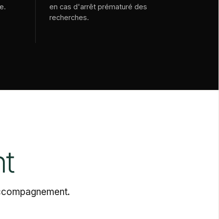
e.
en cas d'arrêt prématuré des
recherches.
nt
d'accompagnement.