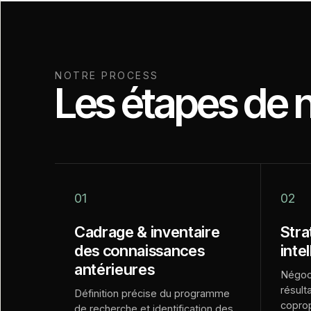
NOTRE PROCESS
Les étapes de 
01
02
Cadrage & inventaire
Stra
des connaissances
intel
antérieures
Négoci
résult
Définition précise du programme
coprop
de recherche et identification des