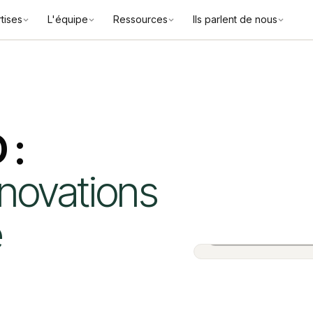
tises
L'équipe
Ressources
Ils parlent de nous
 :
nnovations
e
Alexandra Cohen Fa
Associée · BOLD