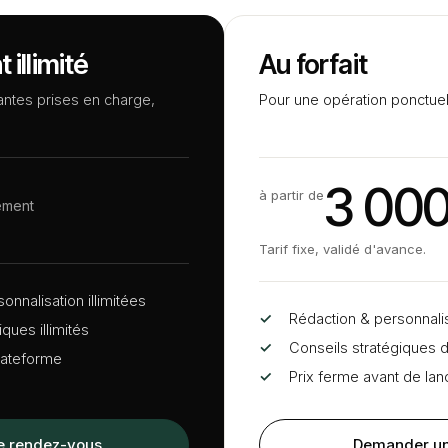
illimité
Au forfait
tes prises en charge,
Pour une opération ponctuel
3 000
à partir de
ement
Tarif fixe, validé d'avance.
onnalisation illimitées
✓
Rédaction
&
personnali
ques illimités
✓
Conseils stratégiques 
plateforme
✓
Prix ferme avant de lan
e rendez-vous
Demander un