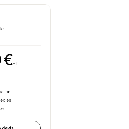
le.
 €
HT
sation
dédiés
cer
 devis