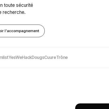
n toute sécurité
de recherche.
oir l'accompagnement
mlist
YesWeHack
Dougs
Cuure
Trône