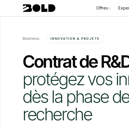
Offres
Exper
Business
/
INNOVATION & PROJETS
Contrat de R&D
protégez vos i
dès la phase d
recherche