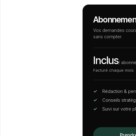
Abonnement 
Vos demandes couran
sans compter.
Inclus
/ abonn
Facturé chaque mois.
✓
Rédaction
&
pers
✓
Conseils stratégi
✓
Suivi sur votre 
Prendr