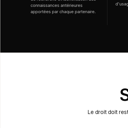
d'usa
connaissances antérieures
apportées par chaque partenaire.
S
Le droit doit re