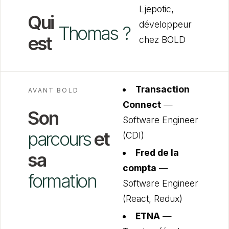
Ljepotic,
Qui
développeur
Thomas
?
est
chez BOLD
Transaction
AVANT BOLD
Connect
—
Son
Software Engineer
parcours
et
(CDI)
Fred de la
sa
compta
—
formation
Software Engineer
(React, Redux)
ETNA
—