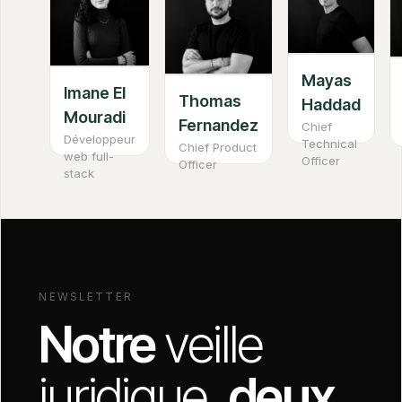
Mayas
Imane El
Thomas
Haddad
Mouradi
Fernandez
Chief
Développeur
Technical
Chief Product
web full-
Officer
Officer
stack
NEWSLETTER
Notre
veille
juridique
, deux