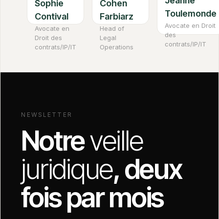
Jeanne
Sophie
Cohen
Toulemonde
Contival
Farbiarz
Avocate en Droit
Avocate en
Head of
des
Droit des
Legal
contrats/IP/IT
contrats/IP/IT
Operations
NEWSLETTER
Notre
veille
juridique
, deux
fois par mois