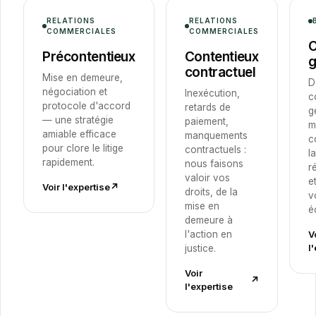
RELATIONS
RELATIONS
COMMERCIALES
COMMERCIALES
C
Précontentieux
Contentieux
g
contractuel
Mise en demeure,
D
négociation et
Inexécution,
c
protocole d'accord
retards de
g
— une stratégie
paiement,
m
amiable efficace
manquements
c
pour clore le litige
contractuels :
la
rapidement.
nous faisons
r
valoir vos
e
Voir l'expertise
↗︎
droits, de la
v
mise en
é
demeure à
l'action en
V
l
justice.
Voir
↗︎
l'expertise