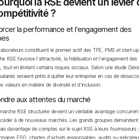
ourquoi la RSE devient un levier
ompétitivité ?
orcer la performance et l'engagement des
pes
laborateurs constituent le premier actif des TPE, PME et start-u
e RSE favorise l'attractivité, la fidélisation et l'engagement des
, tout en limitant certains risques sociaux. Selon une étude Deloi
alariés seraient prêts à quitter leur entreprise en cas de désacc
s valeurs en matière de diversité et d'inclusion.
ndre aux attentes du marché
arche RSE structurée devient un véritable avantage concurrent
ccéder à de nouveaux marchés. Les grands groupes demandent
is davantage de comptes sur le sujet RSE à leurs fournisseurs 
nnaires ESG, chartes d'achats responsables, audits ou indicateu