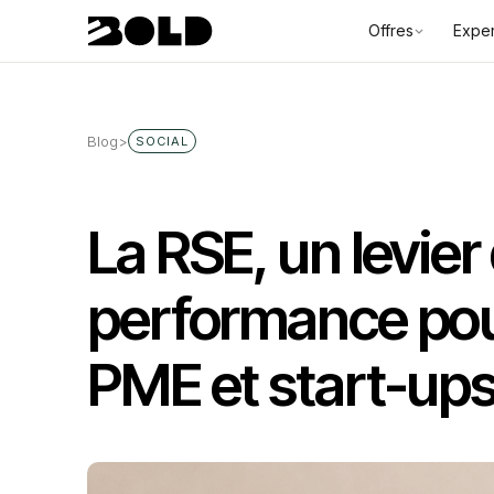
Offres
Exper
Blog
>
SOCIAL
La RSE, un levier
performance pou
PME et start-up