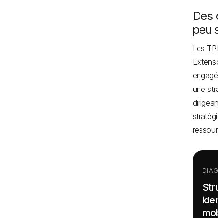
Des 
peu 
Les TPE
Extenso
engagé 
une str
dirigea
stratég
ressour
DIA
Str
ide
mob