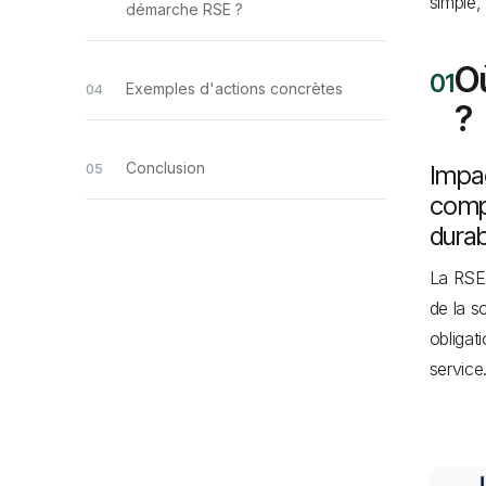
simple,
démarche RSE ?
Où
Exemples d'actions concrètes
?
Conclusion
Impac
comp
dura
La RSE 
de la s
obligat
service