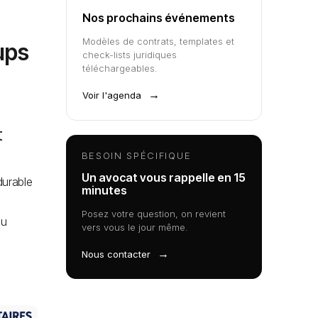
Nos prochains événements
Modèles de contrats, templates et
ups
check-lists juridiques
téléchargeables.
→
Voir l'agenda
t
BESOIN SPÉCIFIQUE
Un avocat vous rappelle en 15
durable
minutes
s
Posez votre question, on revient
ou
vers vous le jour même.
→
Nous contacter