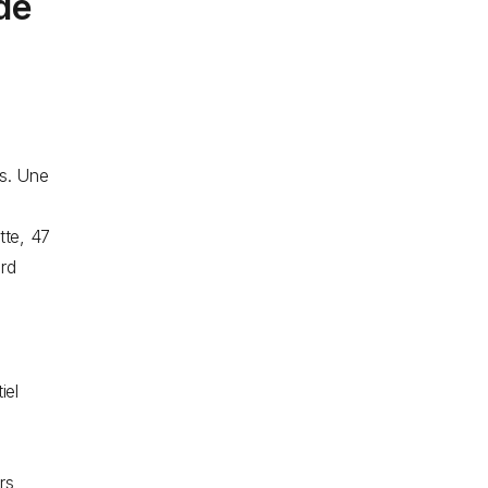
 de
ps. Une
tte, 47
ord
iel
:
rs