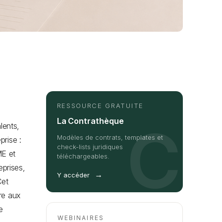
RESSOURCE GRATUITE
La Contrathèque
C
lents,
Modèles de contrats, templates et
prise :
check-lists juridiques
ME et
téléchargeables.
prises,
→
Y accéder
Cet
fre aux
e
WEBINAIRES