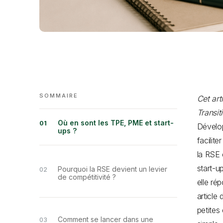
SOMMAIRE
Cet art
Transi
Où en sont les TPE, PME et start-
Dévelop
ups ?
facilit
la RSE 
start-u
Pourquoi la RSE devient un levier
de compétitivité ?
elle ré
article
petites
Comment se lancer dans une