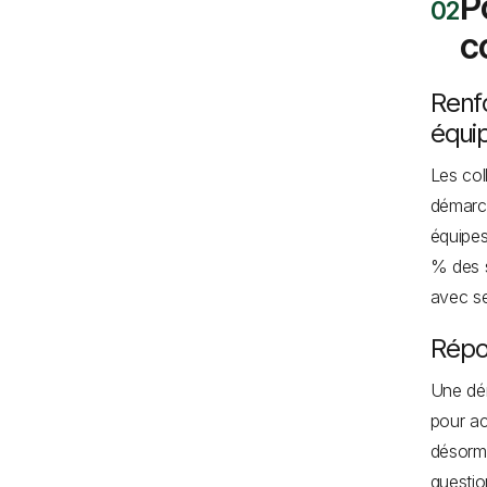
P
c
Renf
équi
Les col
démarch
équipes
% des s
avec se
Répo
Une dém
pour a
désorma
questio