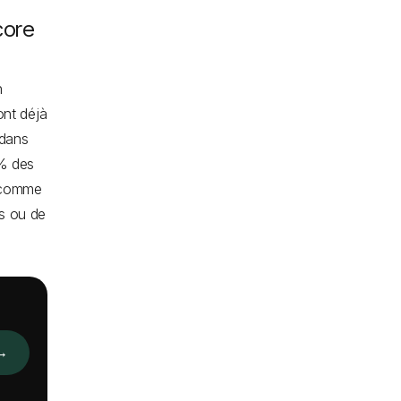
core
n
ont déjà
 dans
 % des
s comme
ps ou de
→