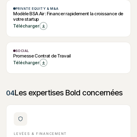
pour
W
MODÈLE
PRIVATE EQUITY & M&A
convaincre
Modèle BSA
Levée de Fonds : La
Modèle BSA Air : Financer rapidement la croissance de
checklist
vos
votre startup
Air : Financer
indispensable pour
W
convaincre vos
Télécharger
Investisseurs
rapidement la
Investisseurs
Modèle BSA Air :
croissance de
Financer rapidement
la croissance de
votre startup
votre startup
MODÈLE
SOCIAL
Promesse
W
Promesse Contrat de Travail
Contrat de
Promesse Contrat de
Télécharger
Travail
Travail
Les expertises Bold concernées
04
LEVÉES & FINANCEMENT