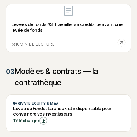
Levées de fonds #3 Travailler sa crédibilité avant une
levée de fonds
10
Modèles & contrats — la
03
contrathèque
CHECK-LIST
PRIVATE EQUITY & M&A
Levée de
Levée de Fonds : La checklist indispensable pour
convaincre vos Investisseurs
Fonds : La
Télécharger
checklist
indispensable