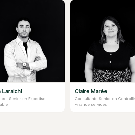
 Laraichi
Claire Marée
tant Senior en Expertise
Consultante Senior en Controll
able
Finance services