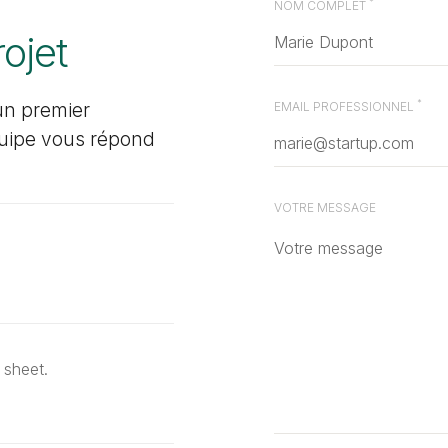
*
NOM COMPLET
rojet
*
un premier
EMAIL PROFESSIONNEL
quipe vous répond
VOTRE MESSAGE
 sheet.