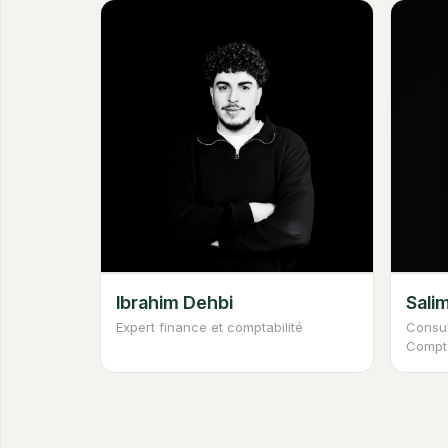
Ibrahim Dehbi
Salim
Expert finance et comptabilité
Consul
Compt