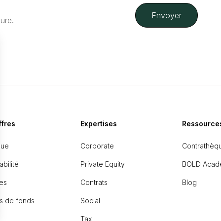
ture.
ffres
Expertises
Ressource
que
Corporate
Contrathèq
bilité
Private Equity
BOLD Acad
es
Contrats
Blog
s de fonds
Social
Tax