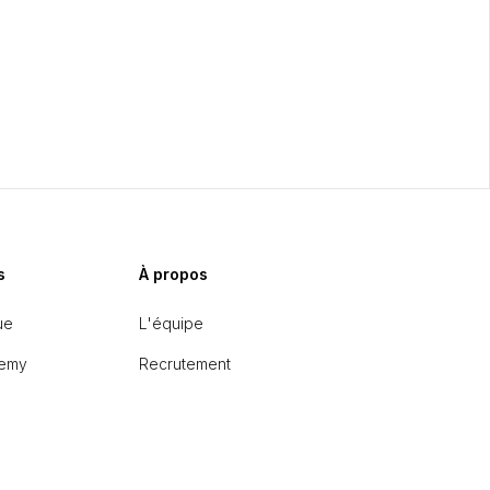
s
À propos
ue
L'équipe
emy
Recrutement