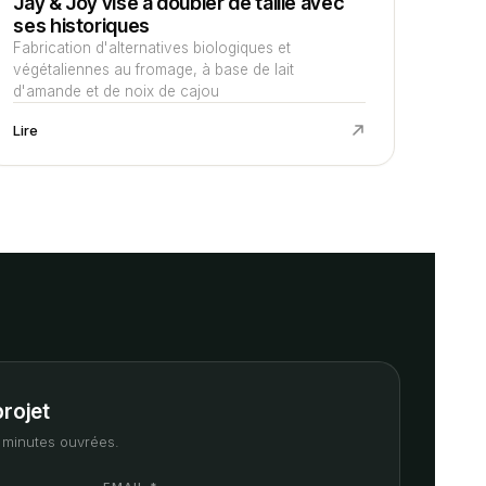
Jay & Joy vise à doubler de taille avec
ses historiques
Fabrication d'alternatives biologiques et
végétaliennes au fromage, à base de lait
d'amande et de noix de cajou
Lire
projet
minutes ouvrées.