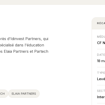
RÉC
MÉDI
rès d'Idinvest Partners, qui
CF 
écialisé dans l'éducation
es Elaia Partners et Partech
DAT
18 m
TYP
Lev
SEC
ECH
ELAIA PARTNERS
Inte