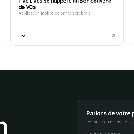
Five Lives se Rappelle au Bon Souvenir
de VCs
Application mobile de santé cérébrale
Lire
Parlons de votre 
n
Réponse en moins de 30 