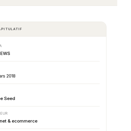
APITULATIF
A
NEWS
E
ars 2018
E
ée Seed
TEUR
rnet & ecommerce