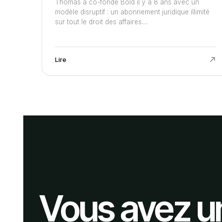
Thomas a co-fondé Bold il y a 8 ans avec un
modèle disruptif : un abonnement juridique illimité
sur tout le droit des affaires....
Lire
Vous avez u