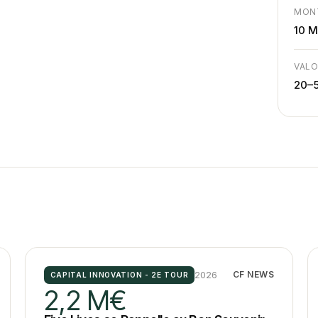
MON
10 
VALO
20–
2026
CF NEWS
CAPITAL INNOVATION - 2E TOUR
2,2 M€