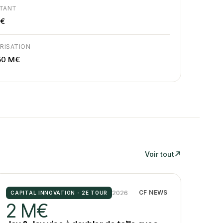
TANT
M€
RISATION
50 M€
Voir tout
2026
CF NEWS
CAPITAL INNOVATION - 2E TOUR
2 M€