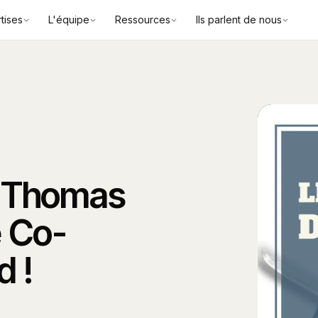
tises
L'équipe
Ressources
Ils parlent de nous
e Thomas
é Co-
d !