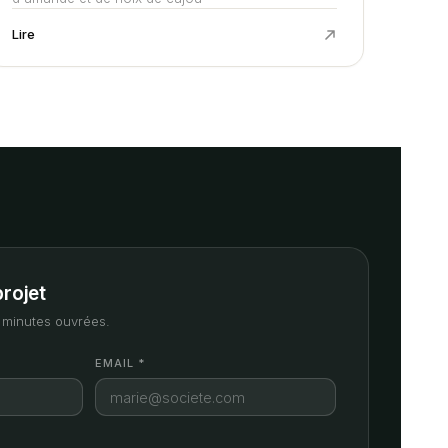
Lire
projet
minutes ouvrées.
EMAIL *