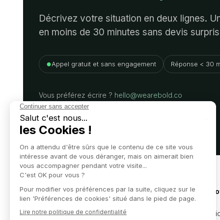
Décrivez votre situation en deux lignes. 
en moins de 30 minutes sans devis surpris
●
Appel gratuit et sans engagement
Réponse < 30 m
Vous préférez écrire ?
hello@wearebold.co
Nos o
Juridi
L'expertise d'un grand cabinet,