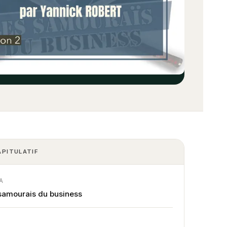
APITULATIF
A
samourais du business
E