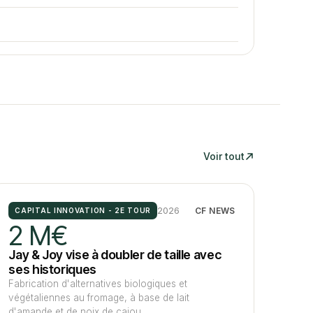
E
Voir tout
2026
CF NEWS
CAPITAL INNOVATION - 2E TOUR
2 M€
Jay & Joy vise à doubler de taille avec
ses historiques
Fabrication d'alternatives biologiques et
végétaliennes au fromage, à base de lait
d'amande et de noix de cajou