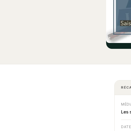
RÉC
MÉDI
Les 
DAT