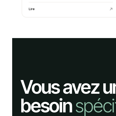
Lire
Vous avez u
besoin
spéci