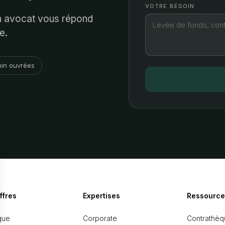
VOTRE BESOIN
Un avocat vous répond
e.
in ouvrées
ffres
Expertises
Ressource
que
Corporate
Contrathèq