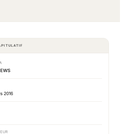
APITULATIF
A
NEWS
E
rs 2016
E
A
TEUR