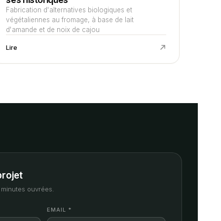
Fabrication d'alternatives biologiques et
végétaliennes au fromage, à base de lait
d'amande et de noix de cajou
Lire
projet
minutes ouvrées.
EMAIL *