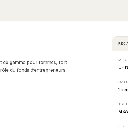
RÉC
MÉDI
aut de gamme pour femmes, fort
CF 
rôle du fonds d’entrepreneurs
DAT
1 ma
TYP
M&
SEC