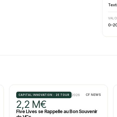
Text
VALO
0–2
2026
CF NEWS
CAPITAL INNOVATION - 2E TOUR
2,2 M€
Five Lives se Rappelle au Bon Souvenir
de VCs