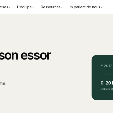
tises
L'équipe
Ressources
Ils parlent de nous
 son essor
MONTA
0–20
mme.
Valorisa