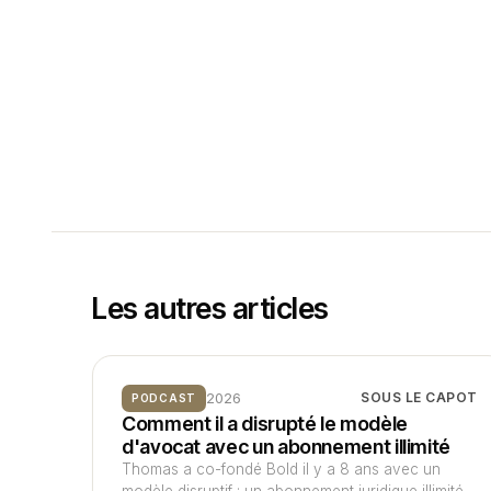
Les autres articles
2026
SOUS LE CAPOT
PODCAST
Comment il a disrupté le modèle
d'avocat avec un abonnement illimité
Thomas a co-fondé Bold il y a 8 ans avec un
modèle disruptif : un abonnement juridique illimité