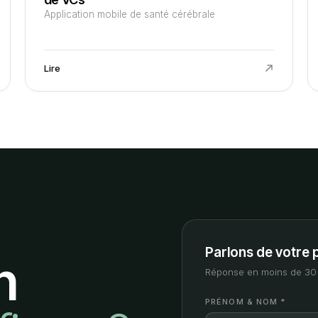
Application mobile de santé cérébrale
Lire
Parlons de votre 
n
Réponse en moins de 30 
PRÉNOM & NOM *