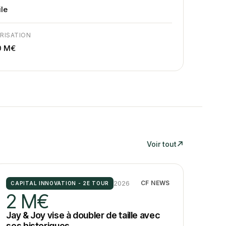
ile
RISATION
0 M€
Voir tout
2026
CF NEWS
CAPITAL INNOVATION - 2E TOUR
2 M€
Jay & Joy vise à doubler de taille avec
ses historiques