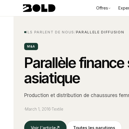
Offres
Exper
ILS PARLENT DE NOUS
/
PARALLELE DIFFUSION
M&A
Parallèle finance
asiatique
Production et distribution de chaussures fe
March 1, 2016
Textile
Voir l'article
Toutes les parutions