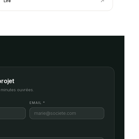
Lire
projet
minutes ouvrées.
EMAIL *