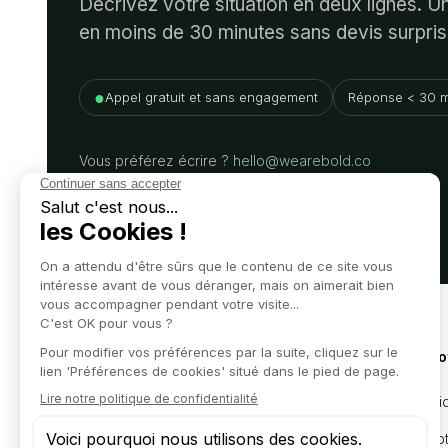
Décrivez votre situation en deux lignes. 
en moins de 30 minutes sans devis surpris
●
Appel gratuit et sans engagement
Réponse < 30 m
Vous préférez écrire ?
hello@wearebold.co
Nos o
Juridi
L'expertise d'un grand cabinet,
l'efficacité d'un partenaire business.
Compta