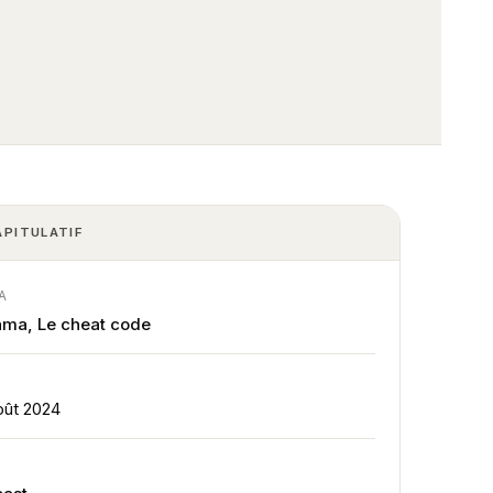
APITULATIF
A
ma, Le cheat code
E
oût 2024
E