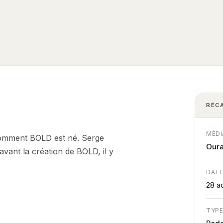
RÉC
MÉDI
comment BOLD est né. Serge
Oura
 avant la création de BOLD, il y
DAT
28 a
TYP