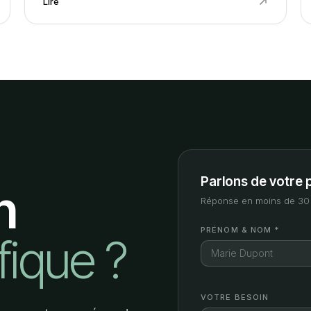
Lire
Parlons de votre 
n
Réponse en moins de 30 
PRÉNOM & NOM *
fique ?
VOTRE BESOIN