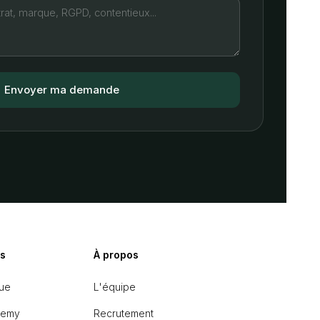
s
À propos
ue
L'équipe
demy
Recrutement