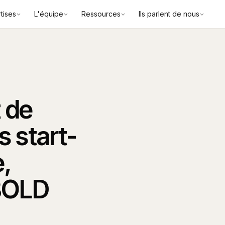
tises
L'équipe
Ressources
Ils parlent de nous
t de
s start-
e,
 BOLD