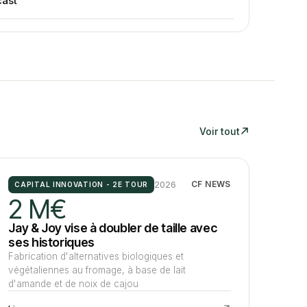
ast
Voir tout
2026
CF NEWS
CAPITAL INNOVATION - 2E TOUR
2 M€
Jay & Joy vise à doubler de taille avec
ses historiques
Fabrication d'alternatives biologiques et
végétaliennes au fromage, à base de lait
d'amande et de noix de cajou