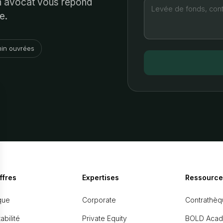
Un avocat vous répond
e.
in ouvrées
ffres
Expertises
Ressource
que
Corporate
Contrathèq
bilité
Private Equity
BOLD Aca