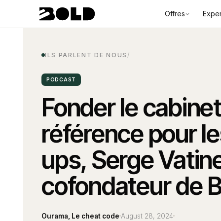
Offres
Exper
ILS PARLENT DE NOUS
/
PODCAST
Fonder le cabine
référence pour le
ups, Serge Vatin
cofondateur de
Ourama, Le cheat code
August 28, 2024