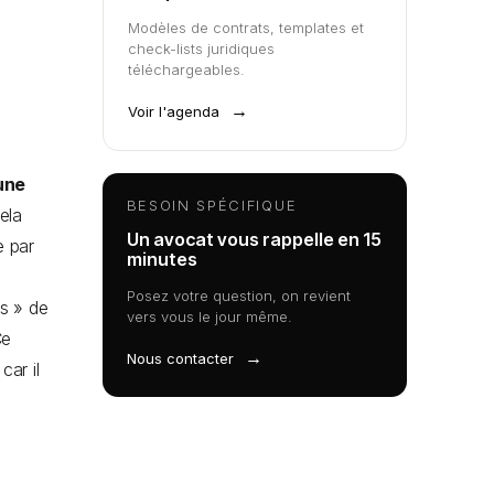
Modèles de contrats, templates et
check-lists juridiques
téléchargeables.
→
Voir l'agenda
 une
BESOIN SPÉCIFIQUE
ela
Un avocat vous rappelle en 15
e par
minutes
Posez votre question, on revient
es » de
vers vous le jour même.
Ce
→
Nous contacter
car il