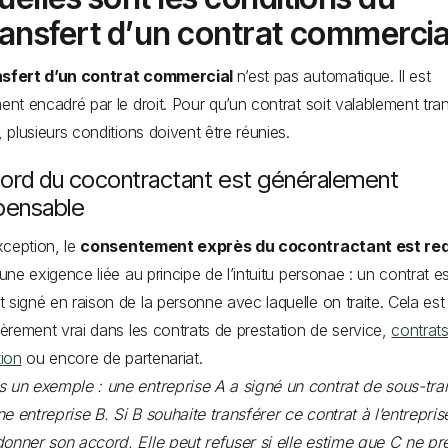
ransfert d’un contrat commercia
nsfert d’un contrat commercial
n’est pas automatique. Il est
ment encadré par le droit. Pour qu’un contrat soit valablement tra
s, plusieurs conditions doivent être réunies.
cord du cocontractant est généralement
spensable
ception, le
consentement exprès du cocontractant est req
d’une exigence liée au principe de l’intuitu personae : un contrat e
 signé en raison de la personne avec laquelle on traite. Cela est
lièrement vrai dans les contrats de prestation de service,
contrat
tion
ou encore de partenariat.
 un exemple : une entreprise A a signé un contrat de sous-tra
e entreprise B. Si B souhaite transférer ce contrat à l’entrepris
onner son accord. Elle peut refuser si elle estime que C ne pr