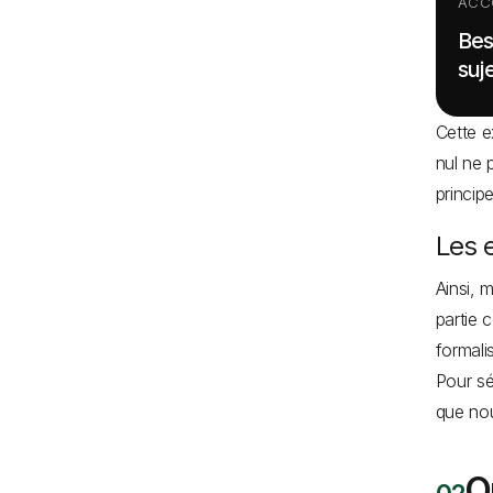
ACC
Bes
suje
Cette e
nul ne 
princip
Les e
Ainsi, 
partie 
formal
Pour sé
que nou
Q