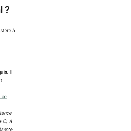
l ?
nsféré à
uis.
Il
st
s de
itance
e C, A
ésente