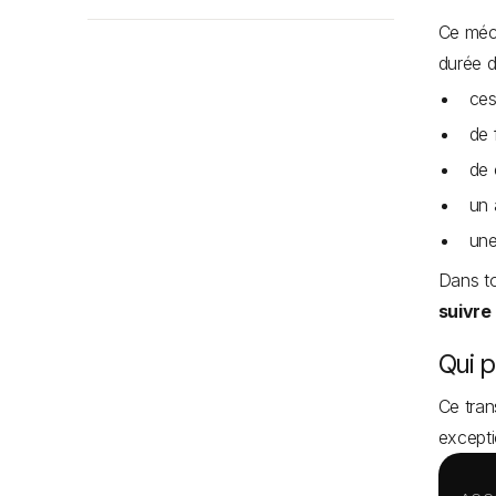
Ce méca
durée 
ces
de 
de 
un 
une
Dans to
suivre
Qui p
Ce tran
excepti