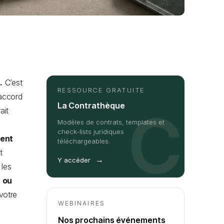
s
.
C’est
RESSOURCE GRATUITE
 accord
La Contrathèque
C
ait
Modèles de contrats, templates et
check-lists juridiques
ent
téléchargeables.
t
→
Y accéder
 les
 ou
votre
WEBINAIRES
Nos prochains événements