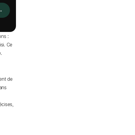
→
ons :
isi. Ce
.
ent de
sans
écises,