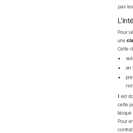
pas le
L’int
Pour sé
une
cl
Cette c
aut
en 
pré
non
Il est 
cette p
bloqué 
Pour en
contra