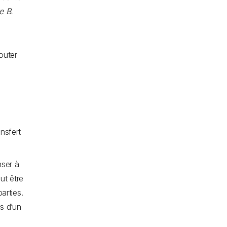
e B.
jouter
ansfert
nser à
ut être
arties.
s d’un