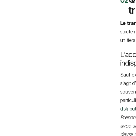
t
Le tra
stricte
un tier
L'ac
indi
Sauf ex
s’agit 
souvent
particu
distribu
Prenons
avec un
devra d