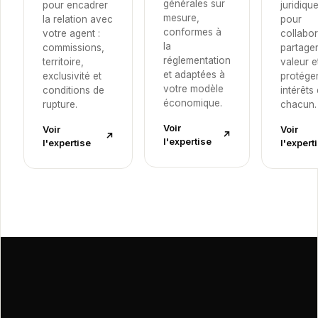
générales sur
pour encadrer
juridique
mesure,
la relation avec
pour
conformes à
votre agent :
collabor
la
commissions,
partager
réglementation
territoire,
valeur e
et adaptées à
exclusivité et
protéger
votre modèle
conditions de
intérêts
économique.
rupture.
chacun.
Voir
Voir
Voir
↗︎
↗︎
l'expertise
l'expertise
l'expert