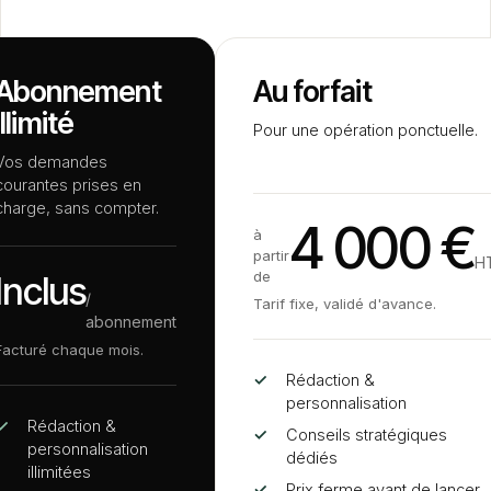
Abonnement
Au forfait
illimité
Pour une opération ponctuelle.
Vos demandes
courantes prises en
charge, sans compter.
4 000 €
à
partir
H
de
Inclus
/
Tarif fixe, validé d'avance.
abonnement
Facturé chaque mois.
✓
Rédaction
&
personnalisation
✓
Rédaction
&
✓
Conseils stratégiques
personnalisation
dédiés
illimitées
✓
Prix ferme avant de lancer