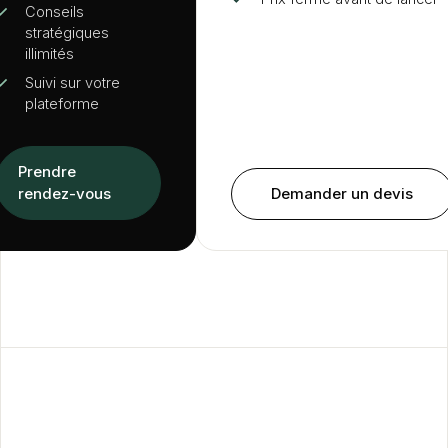
✓
Conseils
stratégiques
illimités
✓
Suivi sur votre
plateforme
Prendre
rendez-vous
Demander un devis