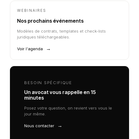
WEBINAIRES
Nos prochains événements
Modèles de contrats, templates et check-lists
juridiques téléchargeables.
→
Voir l'agenda
BESOIN SPÉCIFIQUE
Un avocat vous rappelle en 15
minutes
Posez votre question, on revient vers vous le
jour même.
→
Nous contacter