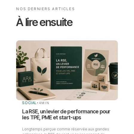
NOS DERNIERS ARTICLES
À lire ensuite
SOCIAL
•
4
MIN
La RSE, un levier de performance pour
les TPE, PME et start-ups
Longtemps perçue comme réservée aux grandes