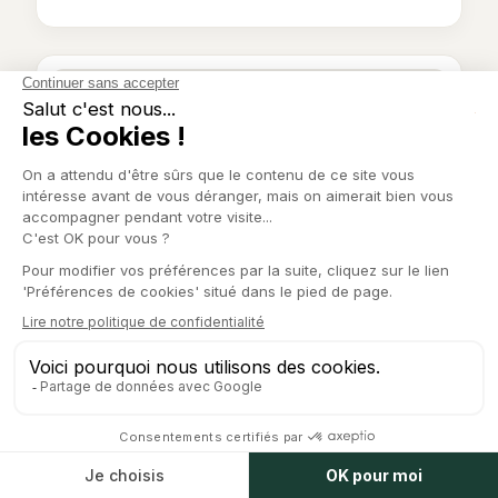
5:48
ESSENTIEL
·
PLATEFORMES & MARKETPLACES
Plateforme : bien choisir ton business
model