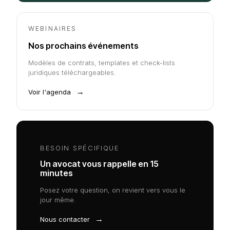
WEBINAIRES
Nos prochains événements
Modèles de contrats, templates et check-lists
juridiques téléchargeables.
→
Voir l'agenda
BESOIN SPÉCIFIQUE
Un avocat vous rappelle en 15
minutes
Posez votre question, on revient vers vous le
jour même.
→
Nous contacter