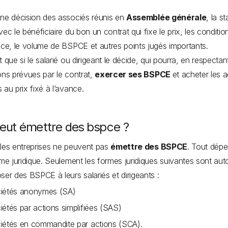
ne décision des associés réunis en
Assemblée générale
, la st
vec le bénéficiaire du bon un contrat qui fixe le prix, les conditio
ice, le volume de BSPCE et autres points jugés importants.
t que si le salarié ou dirigeant le décide, qui pourra, en respectan
ons prévues par le contrat,
exercer ses BSPCE
et acheter les a
 au prix fixé à l’avance.
peut émettre des bspce ?
les entreprises ne peuvent pas
émettre des BSPCE
. Tout dép
rme juridique. Seulement les formes juridiques suivantes sont aut
ser des BSPCE à leurs salariés et dirigeants :
iétés anonymes (SA)
iétés par actions simplifiées (SAS)
iétés en commandite par actions (SCA).