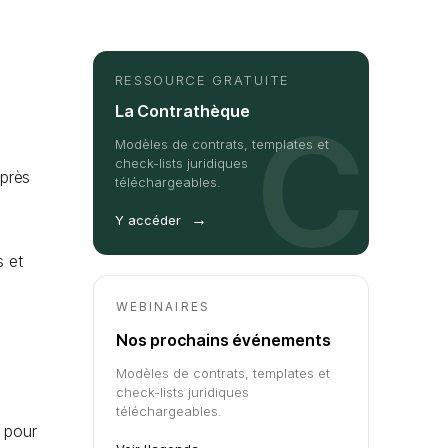
RESSOURCE GRATUITE
t
La Contrathèque
C
Modèles de contrats, templates et
check-lists juridiques
après
téléchargeables.
→
Y accéder
s et
WEBINAIRES
Nos prochains événements
Modèles de contrats, templates et
check-lists juridiques
téléchargeables.
e pour