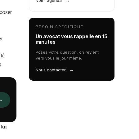
→
Voir l'agenda
oposer
BESOIN SPÉCIFIQUE
Un avocat vous rappelle en 15
 y
minutes
Posez votre question, on revient
ité
vers vous le jour même.
s
→
Nous contacter
→
rtup