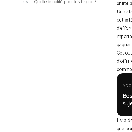
Quelle fiscalité pour les bspce ?
entrer 
Une sta
cet
int
d’effort
importan
gagner
Cet outi
d’offri
comme 
ACC
Bes
suje
Il y a 
que pou