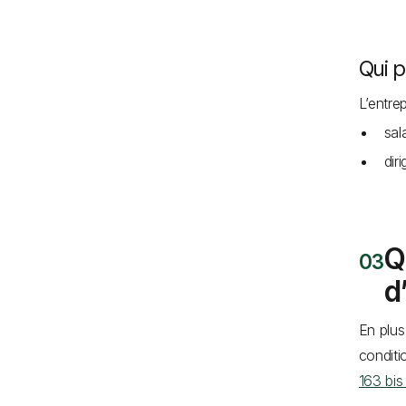
Qui 
L’entre
sal
dir
Q
d
En plus
conditi
163 bis