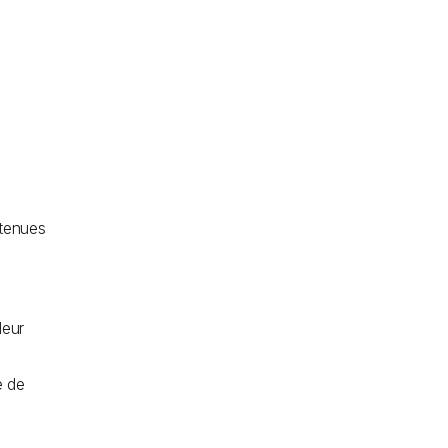
n
étenues
leur
e de