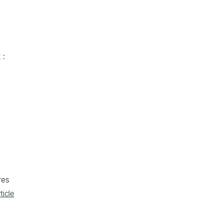
x :
res
ticle