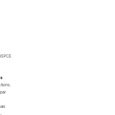
s
e
s BSPCE
es
tions.
 par
ais
c…