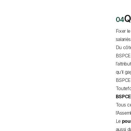
Q
Fixer l
salarié
Du côté 
BSPCE. 
l’attri
qu’il g
BSPCE
Toutefo
BSPCE
Tous ce
l’Assem
Le
pour
aussi d