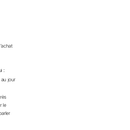
d’achat
i :
 au jour
près
r le
parler