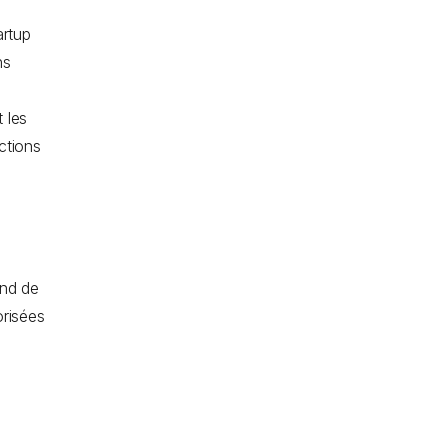
artup
ns
t les
ctions
end de
orisées