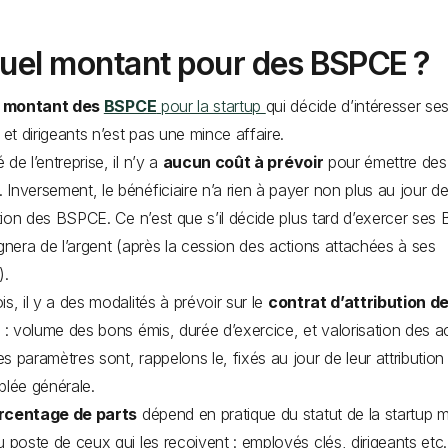
uel montant pour des BSPCE ?
e
montant des
BSPCE
pour la startup
qui décide d’intéresser se
s et dirigeants n’est pas une mince affaire.
de l’entreprise, il n’y a
aucun coût à prévoir
pour émettre des
Inversement, le bénéficiaire n’a rien à payer non plus au jour d
bution des BSPCE. Ce n’est que s’il décide plus tard d’exercer se
agnera de l’argent (après la cession des actions attachées à ses
).
is, il y a des modalités à prévoir sur le
contrat d’attribution d
: volume des bons émis, durée d’exercice, et valorisation des ac
s paramètres sont, rappelons le, fixés au jour de leur attribution
blée générale.
centage de parts
dépend en pratique du statut de la startup m
u poste de ceux qui les reçoivent : employés clés, dirigeants et