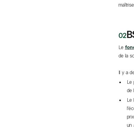
maîtris
B
Le
fon
de la s
Il y a 
Le
de 
Le
l’é
pri
un 