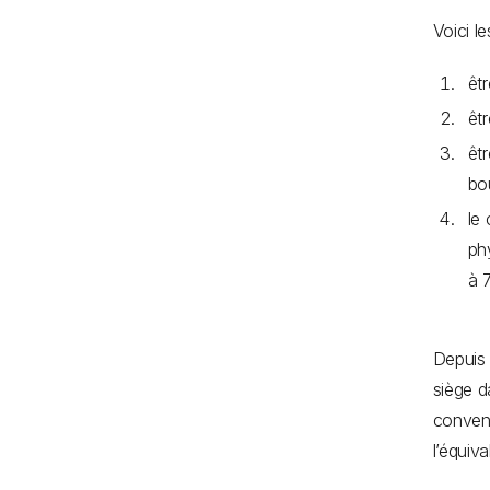
Voici l
êt
êt
êt
bo
le
ph
à 
Depuis 
siège d
convent
l’équiv