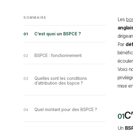
SOMMAIRE
Les
bon
anglai
C’est quoi un BSPCE ?
dirigea
Par
déf
bénéfic
BSPCE : fonctionnement
écoulem
Voici n
privilé
Quelles sont les conditions
d’attribution des bspce ?
mise en
Quel montant pour des BSPCE ?
C
Un
BS