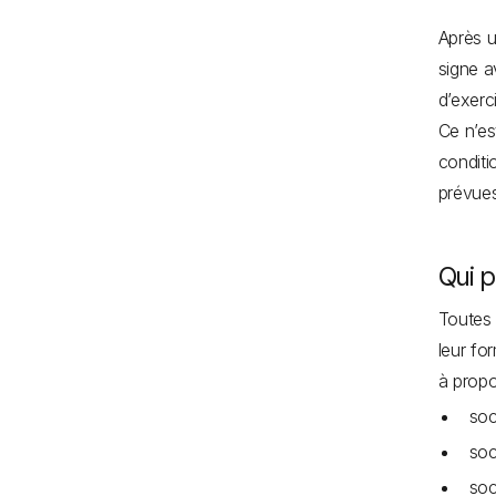
Après u
signe a
d’exerc
Ce n’es
conditi
prévues
Qui 
Toutes 
leur fo
à propo
soc
soc
soc