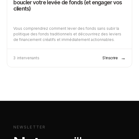
boucler votre levée de fonds (et engager vos
clients)
Vous comprendrez comment lever des fonds sans subir la
politique des fonds traditionnels et découvrirez des leviers
de financement créatifs et immédiatement actionnables.
→
3
intervenants
S'inscrire
NEWSLETTER