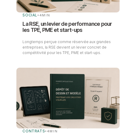
SOCIAL
•
4
MIN
La RSE, un levier de performance pour
les TPE, PME et start-ups
Longtemps perçue comme réservée aux grandes
entreprises, la RSE devient un levier concret de
compétitivité pour les TPE, PME et start-ups.
CONTRATS
•
4
MIN