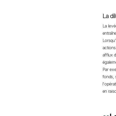
La di
La levé
entraîn
Lorsqu'
action
afflux 
égaleme
Par exe
fonds, 
l'opéra
en rais