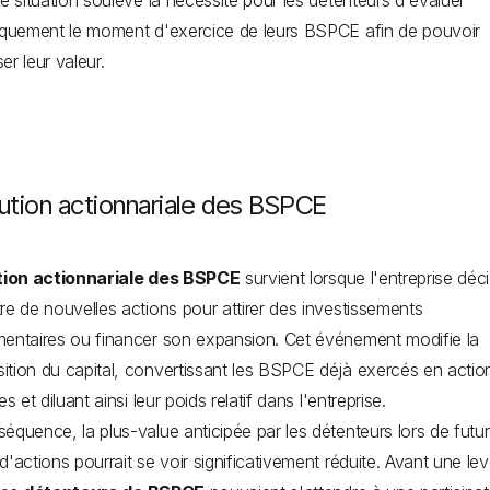
le situation soulève la nécessité pour les détenteurs d'évaluer
iquement le moment d'exercice de leurs BSPCE afin de pouvoir
er leur valeur.
lution actionnariale des BSPCE
ution actionnariale des BSPCE
survient lorsque l'entreprise déc
re de nouvelles actions pour attirer des investissements
entaires ou financer son expansion. Cet événement modifie la
tion du capital, convertissant les BSPCE déjà exercés en actio
es et diluant ainsi leur poids relatif dans l'entreprise.
équence, la plus-value anticipée par les détenteurs lors de futu
d'actions pourrait se voir significativement réduite. Avant une le