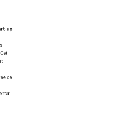
art-up
,
es
 Cet
it
vée de
enter