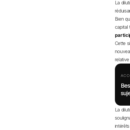
La dilu
réduisa
Bien qu
capital
partic
Cette s
nouveau
relativ
ACC
Bes
suje
La dilu
soulign
intérêt