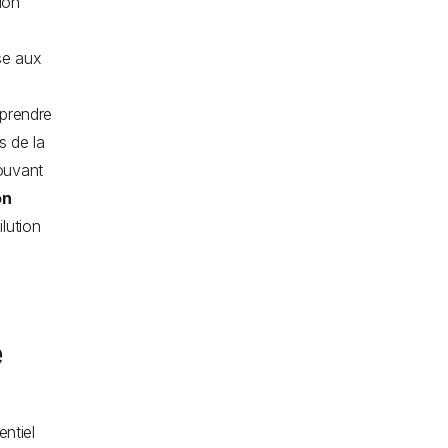
ion
ise aux
mprendre
s de la
pouvant
on
lution
e
entiel