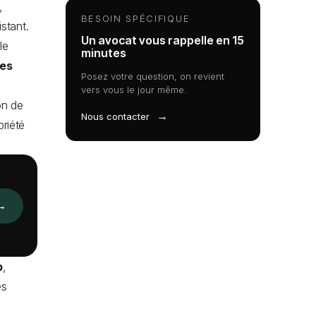
,
BESOIN SPÉCIFIQUE
stant.
Un avocat vous rappelle en 15
le
minutes
des
Posez votre question, on revient
vers vous le jour même.
on de
→
Nous contacter
riété
→
p
,
es