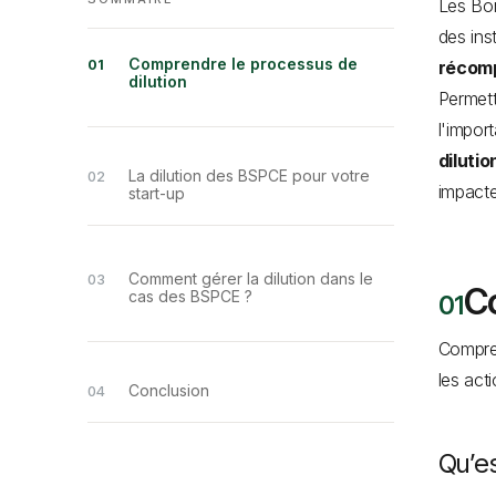
Les Bon
des ins
Comprendre le processus de
récomp
dilution
Permett
l'impor
diluti
La dilution des BSPCE pour votre
impacte
start-up
Comment gérer la dilution dans le
C
cas des BSPCE ?
Compren
les act
Conclusion
Qu’es