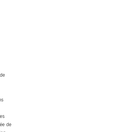
ide
ns
res
vée de