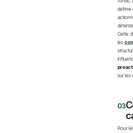
fonds, 
définie
actionn
détenteu
Cette d
les
con
structu
influen
proact
sur les
C
c
Pour le