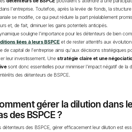
les
détenteurs de BSPCE
pouvaient s'attendre à une participat
 dans l'entreprise. Toutefois, après la levée de fonds, la structure
ariale se modifie, ce qui peut réduire la part préalablement prom
rs et, de fait, diminuer les gains potentiels anticipés.
ynamique souligne l'importance pour les détenteurs de bien co
ditions liées à leurs BSPCE
et de rester attentifs aux évolution
re de capital de l'entreprise ainsi qu'aux décisions stratégiques 
cer leur investissement. Une
stratégie claire et une négociati
ive
sont donc essentielles pour minimiser l'impact négatif de la di
 intérêts des détenteurs de BSPCE.
omment gérer la dilution dans l
as des BSPCE ?
s détenteurs des BSPCE, gérer efficacement leur dilution est ess