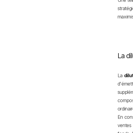
Une tel
stratég
maximis
La di
La
dil
d'émett
supplém
composi
ordinair
En cons
ventes 