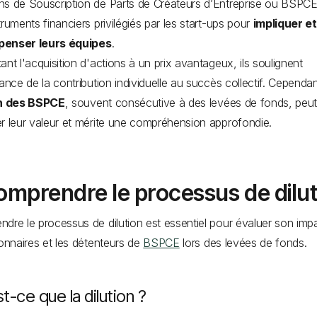
s de Souscription de Parts de Créateurs d’Entreprise ou BSPCE
truments financiers privilégiés par les start-ups pour
impliquer et
enser leurs équipes
.
ant l'acquisition d'actions à un prix avantageux, ils soulignent
tance de la contribution individuelle au succès collectif. Cependan
on des BSPCE
, souvent consécutive à des levées de fonds, peu
r leur valeur et mérite une compréhension approfondie.
omprendre le processus de dilut
dre le processus de dilution est essentiel pour évaluer son imp
ionnaires et les détenteurs de
BSPCE
lors des levées de fonds.
t-ce que la dilution ?