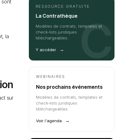
 sont
RESSOURCE GRATUITE
La Contrathèque
C
Modèles de contrats, templates et
check-lists juridiques
t, la
téléchargeables.
t
→
Y accéder
WEBINAIRES
ion
Nos prochains événements
act sur
Modèles de contrats, templates et
check-lists juridiques
téléchargeables.
→
Voir l'agenda