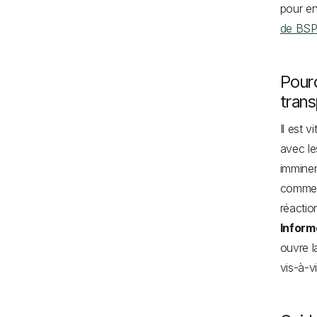
pour en
de BS
Pourq
tran
Il est 
avec le
imminen
comment
réacti
Inform
ouvre l
vis-à-v