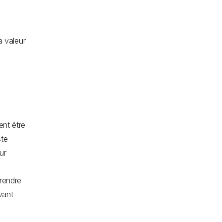
a valeur
nt être
ste
ur
prendre
vant