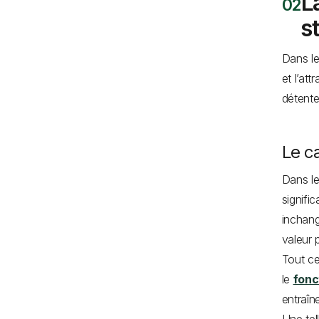
L
s
Dans le
et l’att
détente
Le c
Dans le
signifi
inchang
valeur 
Tout ce
le
fonc
entraîn