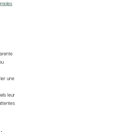
emples
parente
ou
fier une
els leur
attentes