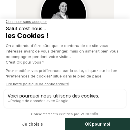
À PROPOS DE L'AUTEUR
Serge Vatine
CEO
→
Voir tous ses articles