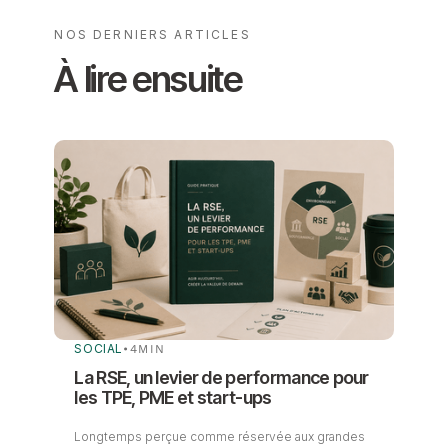
NOS DERNIERS ARTICLES
À lire ensuite
SOCIAL
•
4
MIN
La RSE, un levier de performance pour
les TPE, PME et start-ups
Longtemps perçue comme réservée aux grandes