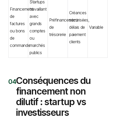
Startups
Financement
travaillant
Créances
de
avec
Préfinancement
sécurisées,
factures
grands
de
délais de
Variable
ou bons
comptes
trésorerie
paiement
de
ou
clients
commande
marchés
publics
Conséquences du
financement non
dilutif : startup vs
investisseurs