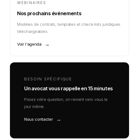
WEBINAIRES
Nos prochains événements
Modèles de contrats, templates et check-lists juridiques
téléchargeables.
→
Voir l'agenda
BESOIN SPÉCIFIQUE
Un avocat vous rappelle en 15 minutes
Posez votre question, on revient vers vous le
jour même.
→
Nous contacter