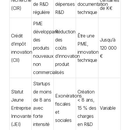
de R&D
dépenses
documentation
(CIR)
de K€
régulière
R&D
technique
PME
développant
Réduction
Crédit
Être une
des
des
Jusqu’à
d’impôt
PME,
produits
coûts
120 000
innovation
innovation
nouveaux
d’innovation
€
(CII)
technique
non
produit
commercialisés
Startups
Statut
de moins
Création
Exonérations
Jeune
de 8 ans
< 8 ans,
fiscales
Entreprise
avec
15 % des
Variable
et
Innovante
forte
charges
sociales
(JEI)
intensité
en R&D