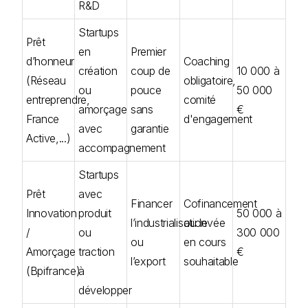
R&D
Startups
Prêt
en
Premier
d’honneur
Coaching
création
coup de
10 000 à
(Réseau
obligatoire,
ou
pouce
50 000
entreprendre,
comité
amorçage
sans
€
France
d'engagement
avec
garantie
Active,...)
accompagnement
Startups
Prêt
avec
Financer
Cofinancement
Innovation
produit
50 000 à
l’industrialisation
ou levée
/
ou
300 000
ou
en cours
Amorçage
traction
€
l’export
souhaitable
(Bpifrance)
à
développer