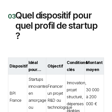
Quel dispositif pour
quel profil de startup
?
Idéal
Conditions
Montant
Dispositif
Objectif
pour…
clés
moyen
Startups
Innovation,
innovantes
Financer
projet
30 000
BPI
en
un projet
structuré,
à 200
France
amorçage
R&D ou
dépenses
000 €
ou
technologique
éligibles