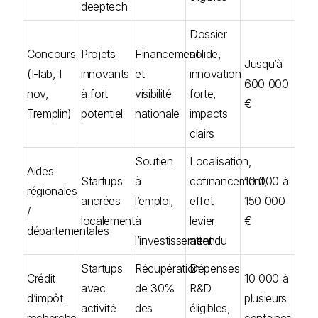
deeptech
Dossier
Concours
Projets
Financement
solide,
Jusqu’à
(I-lab, I
innovants
et
innovation
600 000
nov,
à fort
visibilité
forte,
€
Tremplin)
potentiel
nationale
impacts
clairs
Soutien
Localisation,
Aides
Startups
à
cofinancement,
10 000 à
régionales
ancrées
l’emploi,
effet
150 000
/
localement
à
levier
€
départementales
l’investissement
attendu
Startups
Récupération
Dépenses
Crédit
10 000 à
avec
de 30%
R&D
d’impôt
plusieurs
activité
des
éligibles,
recherche
centaines