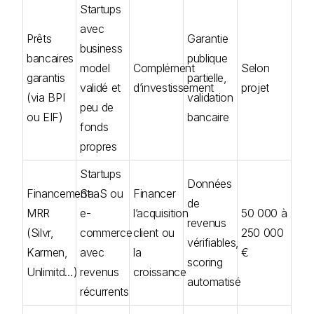
Startups
avec
Prêts
Garantie
business
bancaires
publique
model
Complément
Selon
garantis
partielle,
validé et
d’investissement
projet
(via BPI
validation
peu de
ou EIF)
bancaire
fonds
propres
Startups
Données
Financement
SaaS ou
Financer
de
MRR
e-
l’acquisition
50 000 à
revenus
(Silvr,
commerce
client ou
250 000
vérifiables,
Karmen,
avec
la
€
scoring
Unlimitd…)
revenus
croissance
automatisé
récurrents