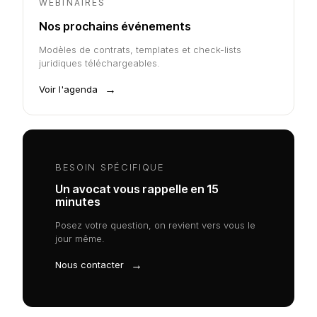
WEBINAIRES
Nos prochains événements
Modèles de contrats, templates et check-lists
juridiques téléchargeables.
→
Voir l'agenda
BESOIN SPÉCIFIQUE
Un avocat vous rappelle en 15
minutes
Posez votre question, on revient vers vous le
jour même.
→
Nous contacter