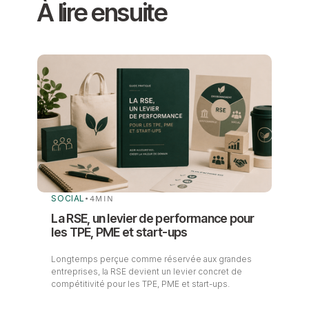
À lire ensuite
SOCIAL
•
4
MIN
La RSE, un levier de performance pour
les TPE, PME et start-ups
Longtemps perçue comme réservée aux grandes
entreprises, la RSE devient un levier concret de
compétitivité pour les TPE, PME et start-ups.