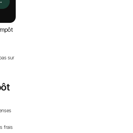
→
’Impôt
pas sur
pôt
enses
s frais