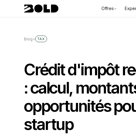
Offres
Exper
Blog
>
TAX
Crédit d'impôt r
: calcul, montant
opportunités pou
startup