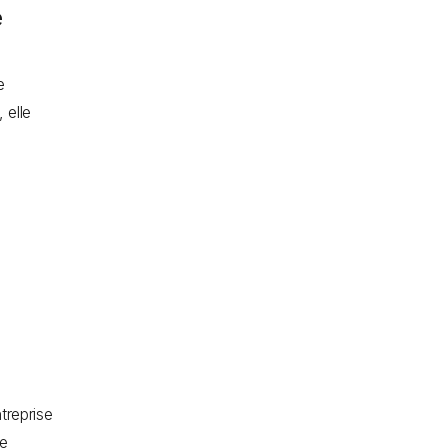
e
e
 elle
s
treprise
de