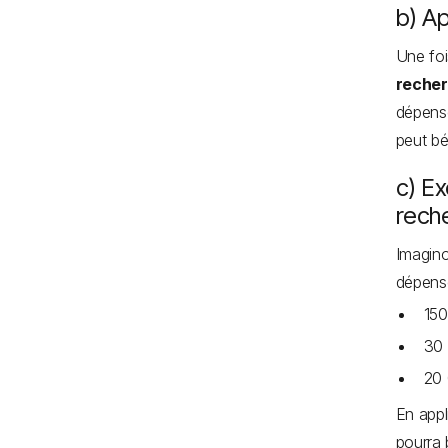
b) Ap
Une foi
reche
dépense
peut bé
c) Ex
rech
Imagino
dépense
150
30 
20 
En appl
pourra 