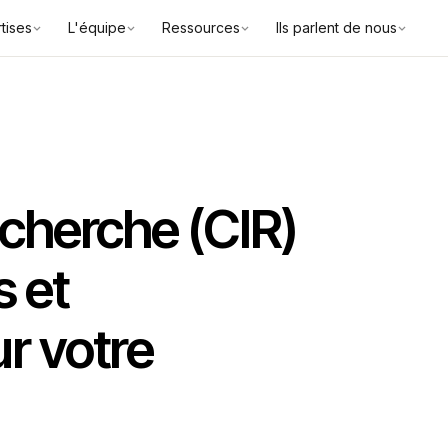
tises
L'équipe
Ressources
Ils parlent de nous
echerche (CIR)
s et
r votre