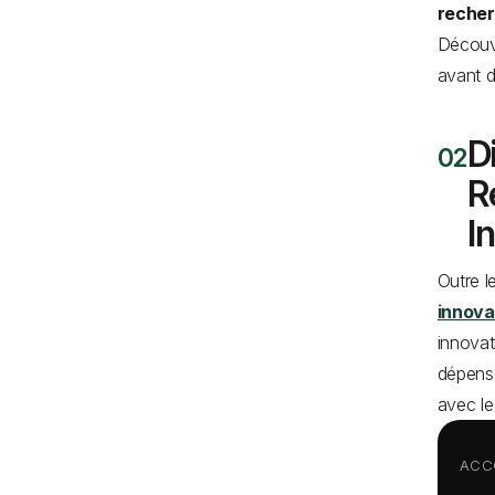
reche
Découv
avant d
D
R
I
Outre l
innova
innovat
dépense
avec le 
ACC