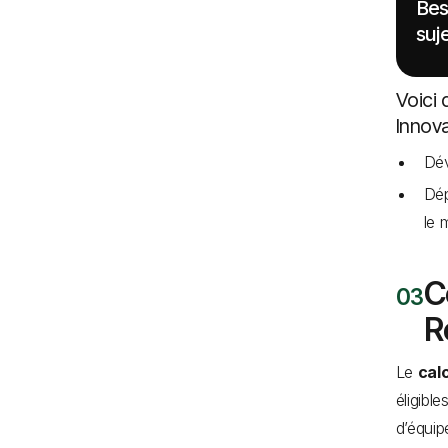
Bes
suje
Voici 
Innov
Dév
Dép
le 
C
R
Le
cal
éligibl
d’équip