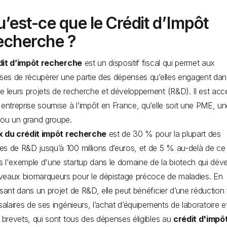
’est-ce que le Crédit d’Impôt
echerche ?
dit d’impôt recherche
est un dispositif fiscal qui permet aux
ises de récupérer une partie des dépenses qu’elles engagent dan
e leurs projets de recherche et développement (R&D). Il est acc
 entreprise soumise à l’impôt en France, qu’elle soit une PME, u
 ou un grand groupe.
x du crédit impôt recherche
est de 30 % pour la plupart des
s de R&D jusqu’à 100 millions d’euros, et de 5 % au-delà de ce 
 l'exemple d'une startup dans le domaine de la biotech qui dév
eaux biomarqueurs pour le dépistage précoce de maladies. En
ssant dans un projet de R&D, elle peut bénéficier d’une réduction 
 salaires de ses ingénieurs, l’achat d’équipements de laboratoire et
e brevets, qui sont tous des dépenses éligibles au
crédit d'impô