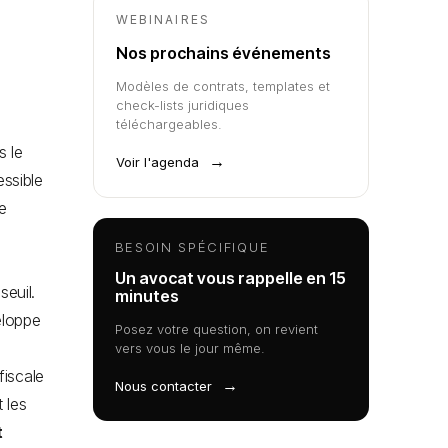
WEBINAIRES
Nos prochains événements
Modèles de contrats, templates et
check-lists juridiques
téléchargeables.
s le
→
Voir l'agenda
essible
ne
BESOIN SPÉCIFIQUE
Un avocat vous rappelle en 15
seuil.
minutes
eloppe
Posez votre question, on revient
vers vous le jour même.
fiscale
→
Nous contacter
 les
t