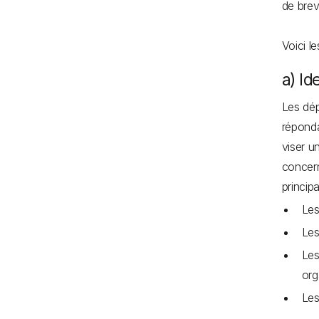
de brev
Voici l
a) Id
Les dép
réponda
viser u
concern
princip
Les
Les
Les
org
Les