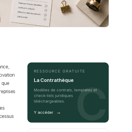
ance,
RESSOURCE GRATUITE
novation
La Contrathèque
C
n que
Modèles de contrats, templates et
reprises
check-lists juridiques
téléchargeables.
les
→
Y accéder
ocessus