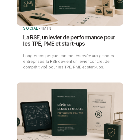
SOCIAL
•
4
MIN
La RSE, un levier de performance pour
les TPE, PME et start-ups
Longtemps perçue comme réservée aux grandes
entreprises, la RSE devient un levier concret de
compétitivité pour les TPE, PME et start-ups.