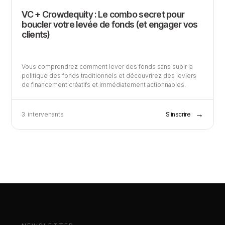
VC + Crowdequity : Le combo secret pour
boucler votre levée de fonds (et engager vos
clients)
Vous comprendrez comment lever des fonds sans subir la
politique des fonds traditionnels et découvrirez des leviers
de financement créatifs et immédiatement actionnables.
→
3
intervenants
S'inscrire