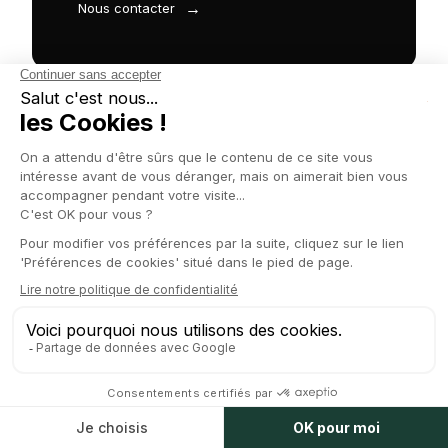
→
Nous contacter
EXPERTISES LIÉES
sur le sujet
Nos expertises
Levée de fonds
Term sheet, pacte d'associés, dilution, liquidation
préférentielle… Sécurisez votre levée de fonds
avec un avocat dédié.