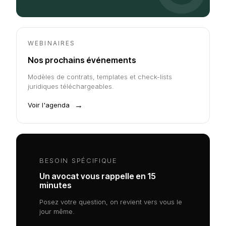
WEBINAIRES
Nos prochains événements
Modèles de contrats, templates et check-lists
juridiques téléchargeables.
→
Voir l'agenda
BESOIN SPÉCIFIQUE
Un avocat vous rappelle en 15
minutes
Posez votre question, on revient vers vous le
jour même.